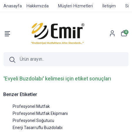
Anasayfa
Hakkımızda
Müşteri Hizmetleri
İletişim
Sip
0
'Evyeli Buzdolabı' kelimesi için etiket sonuçları
Benzer Etiketler
Profesyonel Mutfak
Profesyonel Mutfak Ekipmanı
Profesyonel Soğutucu
Enerji Tasarruflu Buzdolabı