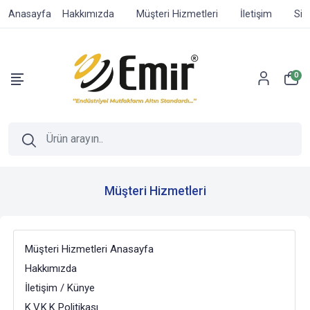
Anasayfa
Hakkımızda
Müşteri Hizmetleri
İletişim
Sip
0
Müşteri Hizmetleri
Müşteri Hizmetleri Anasayfa
Hakkımızda
İletişim / Künye
K.V.K.K Politikası