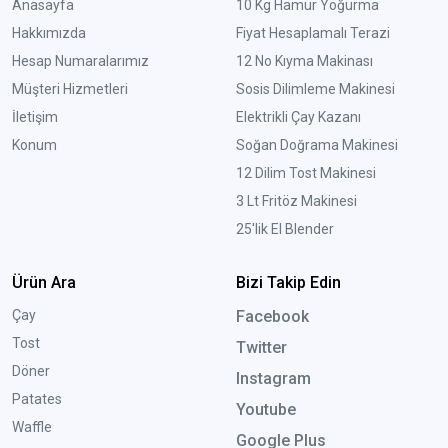
Anasayfa
10 Kg Hamur Yoğurma
Hakkımızda
Fiyat Hesaplamalı Terazi
Hesap Numaralarımız
12 No Kıyma Makinası
Müşteri Hizmetleri
Sosis Dilimleme Makinesi
İletişim
Elektrikli Çay Kazanı
Konum
Soğan Doğrama Makinesi
12 Dilim Tost Makinesi
3 Lt Fritöz Makinesi
25'lik El Blender
Ürün Ara
Bizi Takip Edin
Çay
Facebook
Tost
Twitter
Döner
Instagram
Patates
Youtube
Waffle
Google Plus