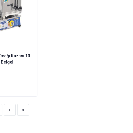
Ocağı Kazanı 10
 Belgeli
›
»