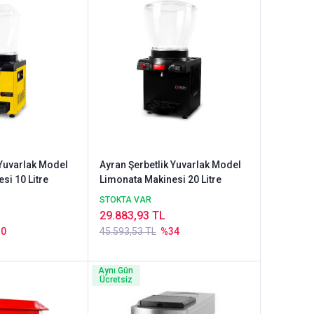
 Yuvarlak Model
Ayran Şerbetlik Yuvarlak Model
si 10 Litre
Limonata Makinesi 20 Litre
STOKTA VAR
29.883,93 TL
30
45.593,53 TL
%34
Aynı Gün
Ücretsiz