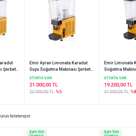
aradut
Emir Ayran Limonata Karadut
Emir Limonata 
ı Şerbet
Suyu Soğutma Makinası Şerbet
Soğutma Makina
Şerbetlik 20 Litre
Şerbetlik 20 Lit
STOKTA VAR
STOKTA VAR
21.000,00 TL
19.200,00 TL
22.200,00 TL
%5
21.000,00 TL
%
ürün listeleniyor.
Aynı Gün
Aynı Gün
Ücretsiz
Ücretsiz