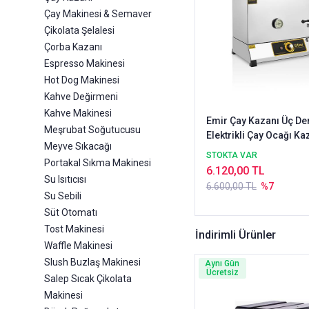
Çay Makinesi & Semaver
Çikolata Şelalesi
Çorba Kazanı
Espresso Makinesi
Hot Dog Makinesi
Kahve Değirmeni
Kahve Makinesi
Emir Çay Kazanı Üç Demlikli
Meşrubat Soğutucusu
Elektrikli Çay Ocağı Kaz
Meyve Sıkacağı
STOKTA VAR
Portakal Sıkma Makinesi
6.120,00 TL
Su Isıtıcısı
6.600,00 TL
%7
Su Sebili
Süt Otomatı
Tost Makinesi
İndirimli Ürünler
Waffle Makinesi
Slush Buzlaş Makinesi
Aynı Gün
Ücretsiz
Salep Sıcak Çikolata
Makinesi