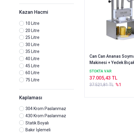
Kazan Hacmi
10 Litre
20 Litre
25 Litre
30 Litre
35 Litre
Can Can Ananas Soym
40 Litre
Makinesi + Yedek Bıça
45 Litre
STOKTA VAR
60 Litre
37.005,43 TL
75 Litre
37.521,81 TL
%1
Kaplaması
304 Krom Paslanmaz
430 Krom Paslanmaz
Statik Boyalı
Bakır İşlemeli