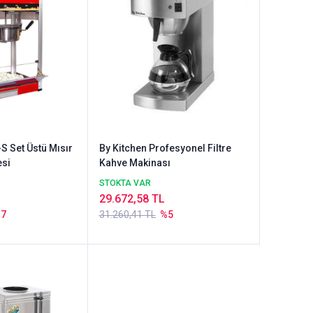
S Set Üstü Mısır
By Kitchen Profesyonel Filtre
esi
Kahve Makinası
STOKTA VAR
29.672,58 TL
37
31.260,41 TL
%5