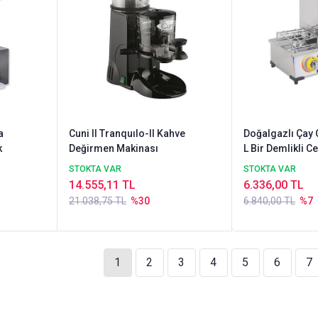
a
Cuni ll Tranquılo-II Kahve
Doğalgazlı Çay 
k
Değirmen Makinası
L Bir Demlikli Ce
STOKTA VAR
STOKTA VAR
14.555,11 TL
6.336,00 TL
21.038,75 TL
%30
6.840,00 TL
%7
1
2
3
4
5
6
7