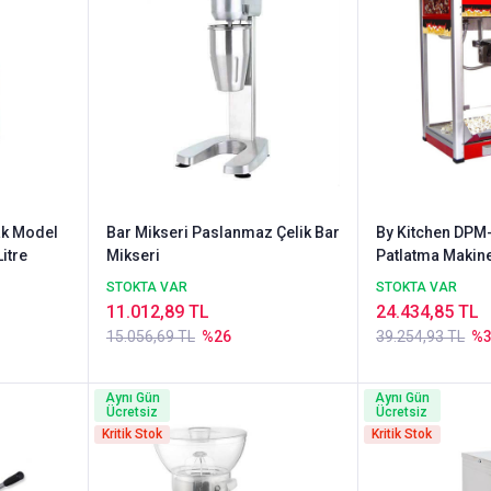
ak Model
Bar Mikseri Paslanmaz Çelik Bar
By Kitchen DPM-
itre
Mikseri
Patlatma Makin
STOKTA VAR
STOKTA VAR
11.012,89 TL
24.434,85 TL
15.056,69 TL
%26
39.254,93 TL
%
Aynı Gün
Aynı Gün
Ücretsiz
Ücretsiz
Kritik Stok
Kritik Stok