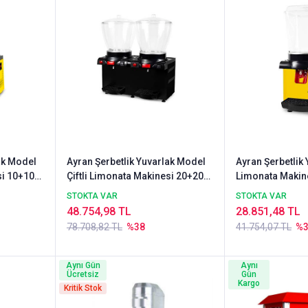
ak Model
Ayran Şerbetlik Yuvarlak Model
Ayran Şerbetlik
si 10+10
Çiftli Limonata Makinesi 20+20
Limonata Makine
Litre
STOKTA VAR
STOKTA VAR
48.754,98 TL
28.851,48 TL
78.708,82 TL
%38
41.754,07 TL
%
Aynı Gün
Aynı
Ücretsiz
Gün
Kargo
Kritik Stok