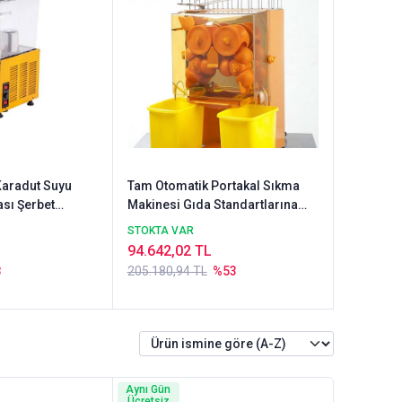
Karadut Suyu
Tam Otomatik Portakal Sıkma
sı Şerbet
Makinesi Gıda Standartlarına
re
Uygun
STOKTA VAR
94.642,02 TL
8
205.180,94 TL
%53
Aynı Gün
Ücretsiz