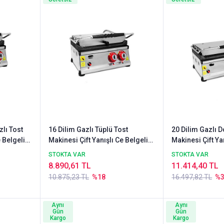
zlı Tost
16 Dilim Gazlı Tüplü Tost
20 Dilim Gazlı D
 Belgeli
Makinesi Çift Yanışlı Ce Belgeli
Makinesi Çift Ya
Gazmer Onaylı
Gazmer Onaylı
STOKTA VAR
STOKTA VAR
8.890,61 TL
11.414,40 TL
10.875,23 TL
%18
16.497,82 TL
%
Aynı
Aynı
Gün
Gün
Kargo
Kargo