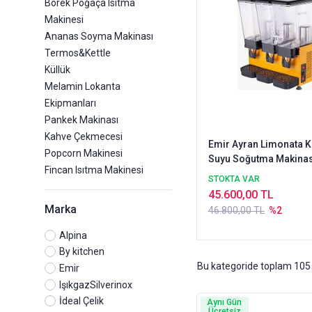
Börek Poğaça Isıtma
Makinesi
Ananas Soyma Makinası
Termos&Kettle
Küllük
Melamin Lokanta
Ekipmanları
Pankek Makinası
Kahve Çekmecesi
Emir Ayran Limonata K
Popcorn Makinesi
Suyu Soğutma Makinas
Fincan Isıtma Makinesi
Şerbetlik 20+20+20
STOKTA VAR
45.600,00 TL
Marka
46.800,00 TL
%2
Alpina
By kitchen
Bu kategoride toplam
105
Emir
IşıkgazSilverinox
İdeal Çelik
Aynı Gün
Ücretsiz