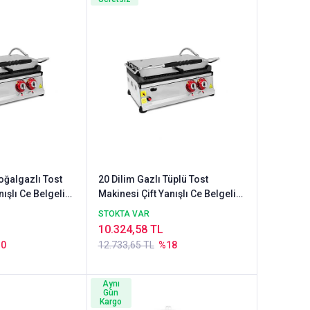
oğalgazlı Tost
20 Dilim Gazlı Tüplü Tost
nışlı Ce Belgeli
Makinesi Çift Yanışlı Ce Belgeli
Gazmer Onaylı
STOKTA VAR
10.324,58 TL
30
12.733,65 TL
%18
Aynı
Gün
Kargo