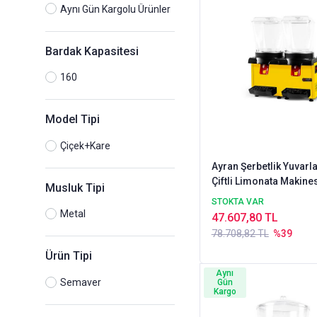
Aynı Gün Kargolu Ürünler
Bardak Kapasitesi
160
Model Tipi
Çiçek+Kare
Ayran Şerbetlik Yuvarl
Çiftli Limonata Makine
Musluk Tipi
Litre
STOKTA VAR
Metal
47.607,80 TL
78.708,82 TL
%39
Ürün Tipi
Aynı
Semaver
Gün
Kargo