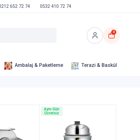
0212 652 72 74
0532 410 72 74
0
Ambalaj & Paketleme
Terazi & Baskül
Aynı Gün
Ücretsiz