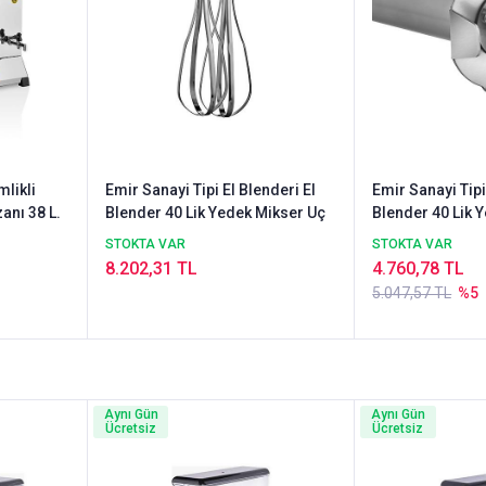
Emir Sanayi Tipi El Blenderi El
Emir Sanayi Tipi El Blenderi El
anı 38 L.
Blender 40 Lik Yedek Mikser Uç
Blender 40 Lik 
Parçalama
STOKTA VAR
STOKTA VAR
8.202,31 TL
4.760,78 TL
5.047,57 TL
%5
Aynı Gün
Aynı Gün
Ücretsiz
Ücretsiz