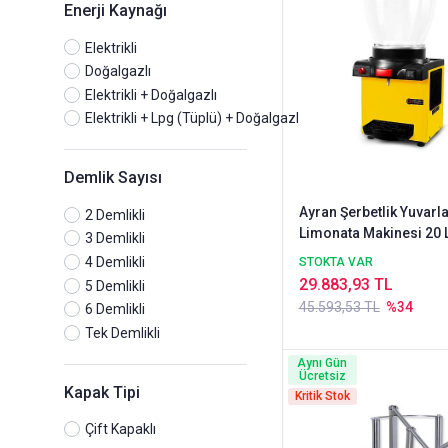
Enerji Kaynağı
Elektrikli
Doğalgazlı
Elektrikli + Doğalgazlı
Elektrikli + Lpg (Tüplü) + Doğalgazlı
Demlik Sayısı
Ayran Şerbetlik Yuvarl
2 Demlikli
Limonata Makinesi 20 L
3 Demlikli
4 Demlikli
STOKTA VAR
29.883,93 TL
5 Demlikli
45.593,53 TL
%34
6 Demlikli
Tek Demlikli
Aynı Gün
Ücretsiz
Kapak Tipi
Kritik Stok
Çift Kapaklı