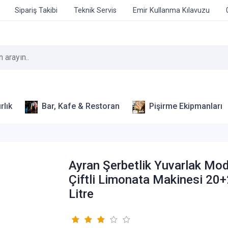
Sipariş Takibi
Teknik Servis
Emir Kullanma Kılavuzu
rlık
Bar, Kafe & Restoran
Pişirme Ekipmanları
Ayran Şerbetlik Yuvarlak Mo
Çiftli Limonata Makinesi 20
Litre