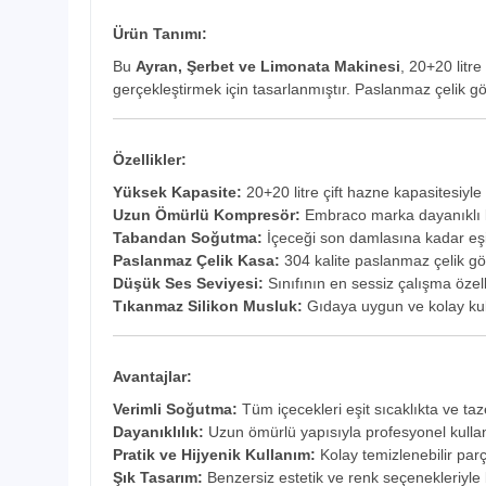
Ürün Tanımı:
Bu
Ayran, Şerbet ve Limonata Makinesi
, 20+20 litre
gerçekleştirmek için tasarlanmıştır. Paslanmaz çelik g
Özellikler:
Yüksek Kapasite:
20+20 litre çift hazne kapasitesiyle
Uzun Ömürlü Kompresör:
Embraco marka dayanıklı k
Tabandan Soğutma:
İçeceği son damlasına kadar eşit
Paslanmaz Çelik Kasa:
304 kalite paslanmaz çelik göv
Düşük Ses Seviyesi:
Sınıfının en sessiz çalışma özelli
Tıkanmaz Silikon Musluk:
Gıdaya uygun ve kolay kul
Avantajlar:
Verimli Soğutma:
Tüm içecekleri eşit sıcaklıkta ve taze
Dayanıklılık:
Uzun ömürlü yapısıyla profesyonel kulla
Pratik ve Hijyenik Kullanım:
Kolay temizlenebilir par
Şık Tasarım:
Benzersiz estetik ve renk seçenekleriyl