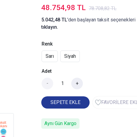
48.754,98 TL
78.708,82 TL
5.042,48 TL
'den başlayan taksit seçenekleri 
tıklayın.
Renk
Sarı
Siyah
Adet
-
+
SEPETE EKLE
FAVORİLERE EK
Aynı Gün Kargo