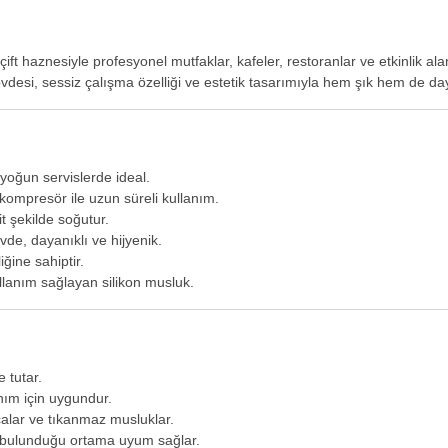
 çift haznesiyle profesyonel mutfaklar, kafeler, restoranlar ve etkinlik a
övdesi, sessiz çalışma özelliği ve estetik tasarımıyla hem şık hem de da
 yoğun servislerde ideal.
ompresör ile uzun süreli kullanım.
 şekilde soğutur.
de, dayanıklı ve hijyenik.
ğine sahiptir.
lanım sağlayan silikon musluk.
 tutar.
nım için uygundur.
çalar ve tıkanmaz musluklar.
e bulunduğu ortama uyum sağlar.