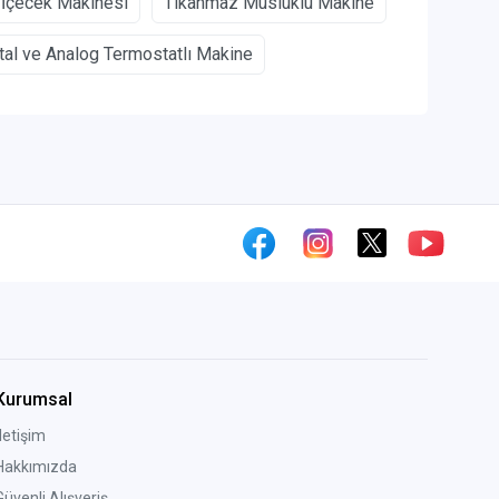
 İçecek Makinesi
Tıkanmaz Musluklu Makine
ital ve Analog Termostatlı Makine
Kurumsal
İletişim
Hakkımızda
Güvenli Alışveriş