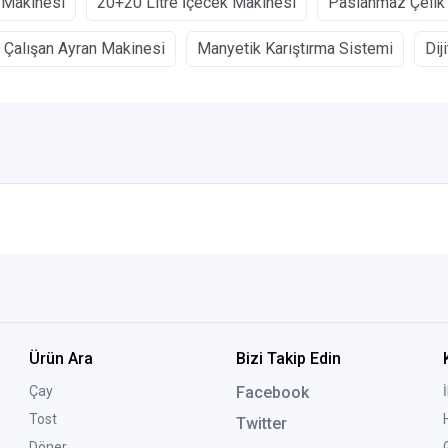
 Makinesi
20+20 Litre İçecek Makinesi
Paslanmaz Çelik
 Çalışan Ayran Makinesi
Manyetik Karıştırma Sistemi
Dij
Ürün Ara
Bizi Takip Edin
Çay
Facebook
Tost
Twitter
Döner