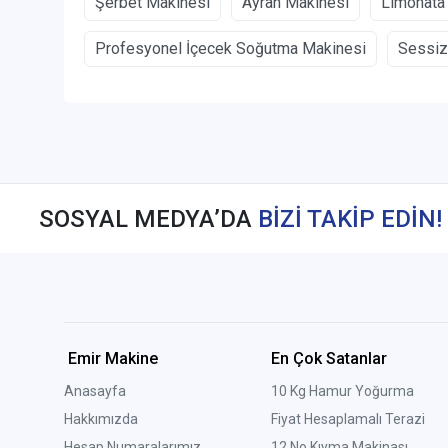
Şerbet Makinesi
Ayran Makinesi
Limonata
Profesyonel İçecek Soğutma Makinesi
Sessiz
SOSYAL MEDYA’DA
BİZİ TAKİP EDİN!
Emir Makine
En Çok Satanlar
Anasayfa
10 Kg Hamur Yoğurma
Hakkımızda
Fiyat Hesaplamalı Terazi
Hesap Numaralarımız
12 No Kıyma Makinası