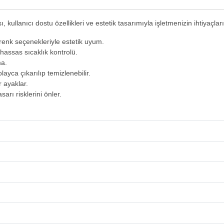
sı, kullanıcı dostu özellikleri ve estetik tasarımıyla işletmenizin ihtiyaçl
 renk seçenekleriyle estetik uyum.
 hassas sıcaklık kontrolü.
ma.
ayca çıkarılıp temizlenebilir.
 ayaklar.
rı risklerini önler.