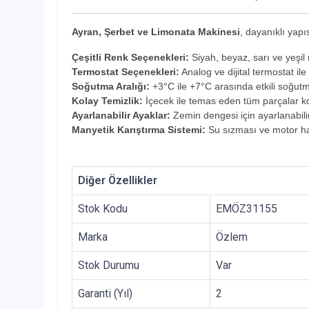
Ayran, Şerbet ve Limonata Makinesi
, dayanıklı yapı
Çeşitli Renk Seçenekleri:
Siyah, beyaz, sarı ve yeşil
Termostat Seçenekleri:
Analog ve dijital termostat ile
Soğutma Aralığı:
+3°C ile +7°C arasında etkili soğut
Kolay Temizlik:
İçecek ile temas eden tüm parçalar kol
Ayarlanabilir Ayaklar:
Zemin dengesi için ayarlanabilir
Manyetik Karıştırma Sistemi:
Su sızması ve motor hasa
Diğer Özellikler
Stok Kodu
EMÖZ31155
Marka
Özlem
Stok Durumu
Var
Garanti (Yıl)
2