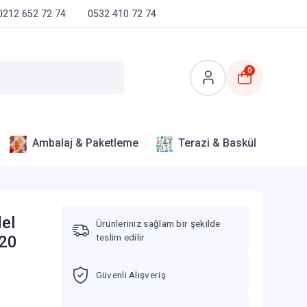
0212 652 72 74
0532 410 72 74
0
Ambalaj & Paketleme
Terazi & Baskül
del
Ürünleriniz sağlam bir şekilde
teslim edilir
+20
Güvenli Alışveriş