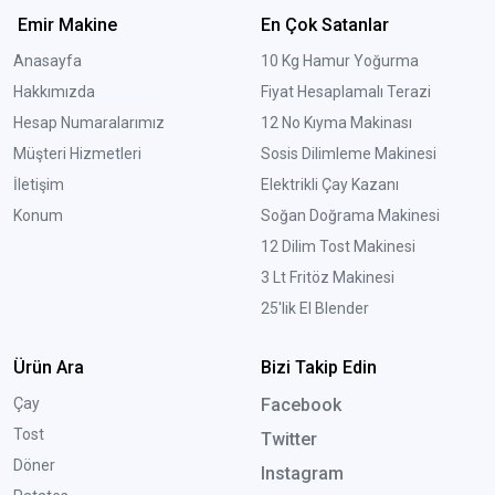
Emir Makine
En Çok Satanlar
Anasayfa
10 Kg Hamur Yoğurma
Hakkımızda
Fiyat Hesaplamalı Terazi
Hesap Numaralarımız
12 No Kıyma Makinası
Müşteri Hizmetleri
Sosis Dilimleme Makinesi
İletişim
Elektrikli Çay Kazanı
Konum
Soğan Doğrama Makinesi
12 Dilim Tost Makinesi
3 Lt Fritöz Makinesi
25'lik El Blender
Ürün Ara
Bizi Takip Edin
Çay
Facebook
Tost
Twitter
Döner
Instagram