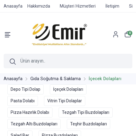
Anasayfa
Hakkımızda
Müşteri Hizmetleri
İletişim
Sip
0
Anasayfa
Gıda Soğutma & Saklama
İçecek Dolapları
Depo Tipi Dolap
İçeçek Dolapları
Pasta Dolabı
Vitrin Tipi Dolaplar
Pizza Hazırlık Dolabı
Tezgah Tipi Buzdolapları
Tezgah Altı Buzdolapları
Teşhir Buzdolapları
Salad Bar
Pizza Buzdolapları