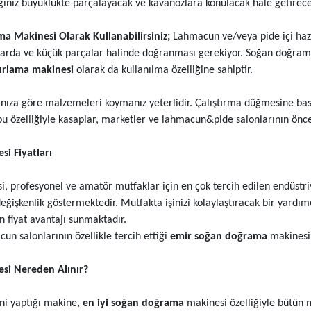
iğiniz büyüklükte parçalayacak ve kavanozlara konulacak hale getirecek
 Makinesi Olarak Kullanabilirsiniz;
Lahmacun ve/veya pide içi hazırl
larda ve küçük parçalar halinde doğranması gerekiyor. Soğan doğrama
zırlama makinesi
olarak da kullanılma özelliğine sahiptir.
ınıza göre malzemeleri koymanız yeterlidir. Çalıştırma düğmesine bas
u özelliğiyle kasaplar, marketler ve lahmacun&pide salonlarının önceli
i Fiyatları
 profesyonel ve amatör mutfaklar için en çok tercih edilen endüstr
 değişkenlik göstermektedir. Mutfakta işinizi kolaylaştıracak bir yard
n fiyat avantajı sunmaktadır.
n salonlarının özellikle tercih ettiği
emir soğan doğrama
makinesin
i Nereden Alınır?
i yaptığı makine,
en iyi soğan doğrama
makinesi özelliğiyle bütün m