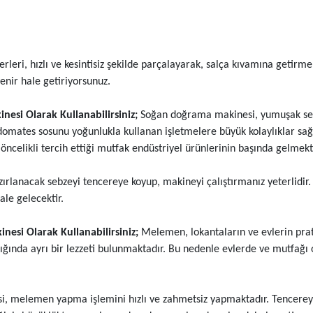
leri, hızlı ve kesintisiz şekilde parçalayarak, salça kıvamına getirm
yenir hale getiriyorsunuz.
esi Olarak Kullanabilirsiniz;
Soğan doğrama makinesi, yumuşak sebz
 domates sosunu yoğunlukla kullanan işletmelere büyük kolaylıklar sa
ncelikli tercih ettiği mutfak endüstriyel ürünlerinin başında gelmekt
ırlanacak sebzeyi tencereye koyup, makineyi çalıştırmanız yeterlidir.
ale gelecektir.
si Olarak Kullanabilirsiniz;
Melemen, lokantaların ve evlerin prat
ığında ayrı bir lezzeti bulunmaktadır. Bu nedenle evlerde ve mutfağ
 melemen yapma işlemini hızlı ve zahmetsiz yapmaktadır. Tencereye