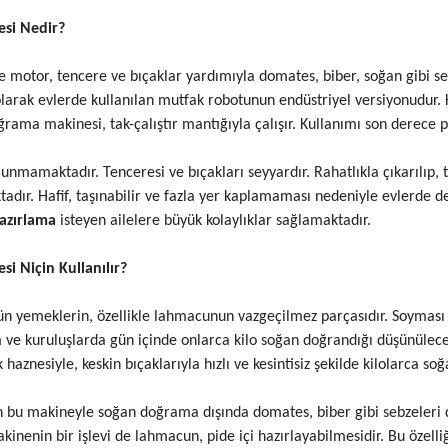
si Nedir?
e motor, tencere ve bıçaklar yardımıyla domates, biber, soğan gibi 
olarak evlerde kullanılan mutfak robotunun endüstriyel versiyonudur. 
ama makinesi, tak-çalıştır mantığıyla çalışır. Kullanımı son derece pr
nmamaktadır. Tenceresi ve bıçakları seyyardır. Rahatlıkla çıkarılıp, ta
adır. Hafif, taşınabilir ve fazla yer kaplamaması nedeniyle evlerde de 
hazırlama
isteyen ailelere büyük kolaylıklar sağlamaktadır.
 Niçin Kullanılır?
n yemeklerin, özellikle lahmacunun vazgeçilmez parçasıdır. Soyması z
um ve kuruluşlarda gün içinde onlarca kilo soğan doğrandığı düşünül
haznesiyle, keskin bıçaklarıyla hızlı ve kesintisiz şekilde kilolarca so
an bu makineyle soğan doğrama dışında domates, biber gibi sebzeleri
kinenin bir işlevi de lahmacun, pide içi hazırlayabilmesidir. Bu özell