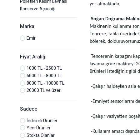
Polietilen Kesim Levhası
yer almaktadır.
Konserve Açacağı
Soğan Doğrama Makinesi
Marka
Makinenin kullanımı son 
Tencere, tabla üzerindek
Emir
bölerek, dolduruyorsunuz
Fiyat Aralığı
Tencerenin kapağını kapat
kıvama göre makineyi 20-
1000 TL - 2500 TL
ürünleri istediğiniz gibi
6000 TL - 8000 TL
8000 TL - 10000 TL
-Çalışır haldeyken asla e
20000 TL ve üzeri
-Emniyet sensorlarını de
Sadece
-Çalışır vaziyetten boşa
İndirimli Ürünler
Yeni Ürünler
-Kullanım amacı dışında
Stokta Olanlar