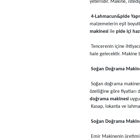
yeterlidir. Makine, isted
4-Lahmacun&pide Yapma
malzemelerin eşit boyut
makinesi
ile
pide içi ha
Tencerenin içine ihtiyac
hale gelecektir. Makine b
Soğan Doğrama Makines
Soğan doğrama makinesi,
özelliğine göre fiyatları
doğrama makinesi
uygu
Kasap, lokanta ve lahmacu
Soğan Doğrama Makines
Emir Makinenin üretimin