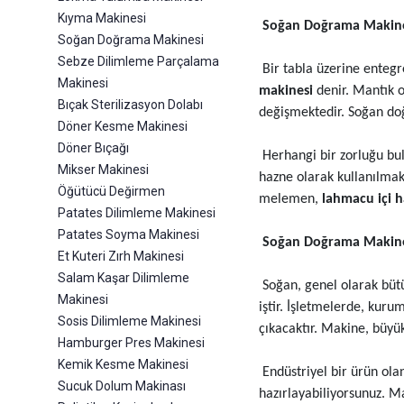
Kıyma Makinesi
Soğan Doğrama Makine
Soğan Doğrama Makinesi
Sebze Dilimleme Parçalama
Bir tabla üzerine entegr
Makinesi
makinesi
denir. Mantık 
Bıçak Sterilizasyon Dolabı
değişmektedir. Soğan doğr
Döner Kesme Makinesi
Döner Bıçağı
Herhangi bir zorluğu bulu
Mikser Makinesi
hazne olarak kullanılmakt
Öğütücü Değirmen
melemen,
lahmacu içi 
Patates Dilimleme Makinesi
Patates Soyma Makinesi
Soğan Doğrama Makinesi
Et Kuteri Zırh Makinesi
Salam Kaşar Dilimleme
Soğan, genel olarak bütü
Makinesi
iştir. İşletmelerde, kur
Sosis Dilimleme Makinesi
çıkacaktır. Makine, büyük 
Hamburger Pres Makinesi
Kemik Kesme Makinesi
Endüstriyel bir ürün ol
Sucuk Dolum Makinası
hazırlayabiliyorsunuz. Ma