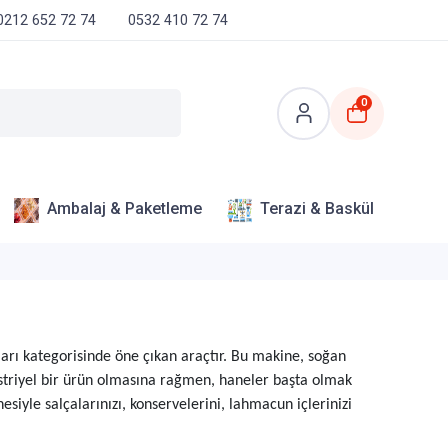
0212 652 72 74
0532 410 72 74
0
Ambalaj & Paketleme
Terazi & Baskül
ları kategorisinde öne çıkan araçtır. Bu makine, soğan
üstriyel bir ürün olmasına rağmen, haneler başta olmak
yle salçalarınızı, konservelerini, lahmacun içlerinizi