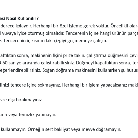
 Nasıl Kullanılır?
derece kolaydır. Herhangi bir özel işleme gerek yoktur. Öncelikli olar
i yuvaya iyice oturmuş olmalıdır. Tencerenin içine hangi ürünün parça
. Tencerenin iç kısmındaki çizgiyi geçmemeye çalışın.
tıktan sonra, makinenin fişini prize takın. çalıştırma düğmesini çevir
60 saniye arasında çalıştırabilirsiniz. Düğmeyi kapattıktan sonra, ten
 değerlendirebilirsiniz. Soğan doğrama makinesini kullanırken şu hususl
linizi tencere içine sokmayınız. Herhangi bir işlem yapacaksanız makin
vre dışı bırakmayınız.
ltma veya temizlik yapmayın.
 kullanmayın. Örneğin sert bakliyat veya meyve doğramayın.