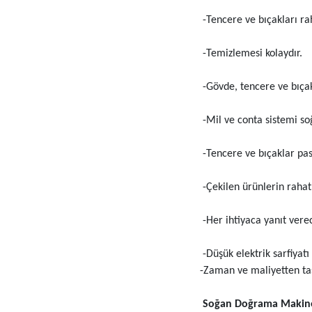
-Tencere ve bıçakları raha
-Temizlemesi kolaydır.
-Gövde, tencere ve bıça
-Mil ve conta sistemi soğ
-Tencere ve bıçaklar pasl
-Çekilen ürünlerin rahatl
-Her ihtiyaca yanıt verec
-Düşük elektrik sarfiyat
-Zaman ve maliyetten tas
Soğan Doğrama Makines