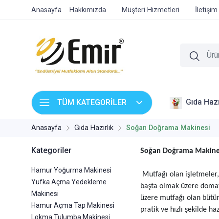
Anasayfa
Hakkımızda
Müşteri Hizmetleri
İletişim
Gıda Hazı
TÜM KATEGORİLER
Anasayfa
Gıda Hazırlık
Soğan Doğrama Makinesi
Kategoriler
Soğan Doğrama Makines
Hamur Yoğurma Makinesi
Mutfağı olan işletmeler,
Yufka Açma Yedekleme
başta olmak üzere domate
Makinesi
üzere mutfağı olan bütün
Hamur Açma Tap Makinesi
pratik ve hızlı şekilde haz
Lokma Tulumba Makinesi