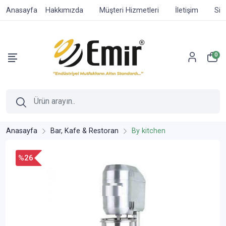
Anasayfa
Hakkımızda
Müşteri Hizmetleri
İletişim
Sip
0
Anasayfa
Bar, Kafe & Restoran
By kitchen
%26