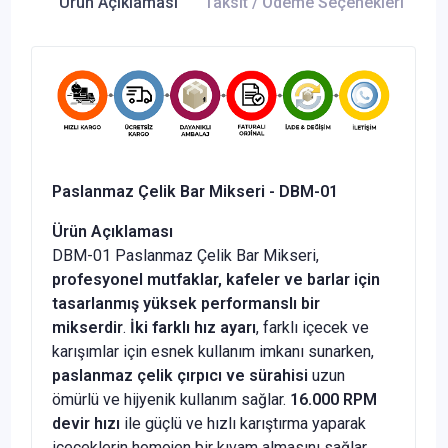
Ürün Açıklaması
Taksit / Ödeme Seçenekleri
Ür
Paslanmaz Çelik Bar Mikseri - DBM-01
Ürün Açıklaması
DBM-01 Paslanmaz Çelik Bar Mikseri,
profesyonel mutfaklar, kafeler ve barlar için
tasarlanmış yüksek performanslı bir
mikserdir
.
İki farklı hız ayarı
, farklı içecek ve
karışımlar için esnek kullanım imkanı sunarken,
paslanmaz çelik çırpıcı ve sürahisi
uzun
ömürlü ve hijyenik kullanım sağlar.
16.000 RPM
devir hızı
ile güçlü ve hızlı karıştırma yaparak
içeceklerin homojen bir kıvam almasını sağlar.