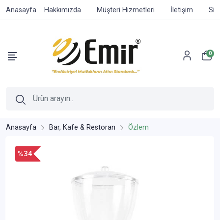
Anasayfa
Hakkımızda
Müşteri Hizmetleri
İletişim
Sip
0
Anasayfa
Bar, Kafe & Restoran
Özlem
%34