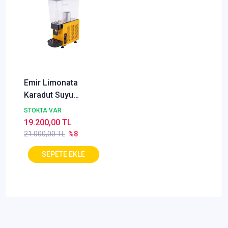
Emir Limonata
Karadut Suyu
Soğutma Makinası
STOKTA VAR
Şerbet Şerbetlik 20
19.200,00 TL
Litre
21.000,00 TL
%8