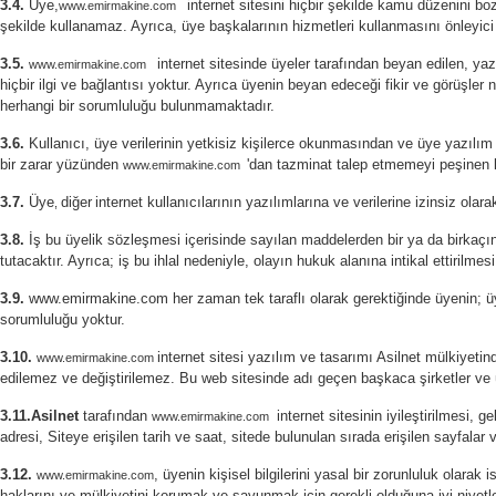
3.4.
Üye,
internet sitesini hiçbir şekilde kamu düzenini boz
www.emirmakine.com
şekilde kullanamaz. Ayrıca, üye başkalarının hizmetleri kullanmasını önleyici 
3.5.
internet sitesinde üyeler tarafından beyan edilen, yaz
www.emirmakine.com
hiçbir ilgi ve bağlantısı yoktur. Ayrıca üyenin beyan edeceği fikir ve görüşler
herhangi bir sorumluluğu bulunmamaktadır.
3.6.
Kullanıcı, üye verilerinin yetkisiz kişilerce okunmasından ve üye yazılım
bir zarar yüzünden
'dan tazminat talep etmemeyi peşinen k
www.emirmakine.com
3.7.
Ü
ye
diğer
internet
kullanıcılarının yazılımlarına ve verilerine izinsiz ol
,
3.8.
İş bu üyelik sözleşmesi içerisinde sayılan maddelerden bir ya da birkaçı
tutacaktır. Ayrıca; iş bu ihlal nedeniyle, olayın hukuk alanına intikal ettirilmesi
3.9.
www.emirmakine.com her zaman tek taraflı olarak gerektiğinde üyenin; üye
sorumluluğu yoktur.
3.10.
internet sitesi yazılım ve tasarımı Asilnet mülkiyetind
www.emirmakine.com
edilemez ve değiştirilemez. Bu web sitesinde adı geçen başkaca şirketler ve ür
3.11.Asilnet
tarafından
internet sitesinin iyileştirilmesi, 
www.emirmakine.com
adresi, Siteye erişilen tarih ve saat, sitede bulunulan sırada erişilen sayfalar
3.12.
, üyenin kişisel bilgilerini yasal bir zorunluluk olar
www.emirmakine.com
haklarını ve mülkiyetini korumak ve savunmak için gerekli olduğuna iyi niyetle 