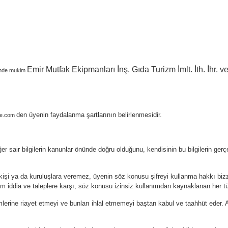
Emir Mutfak Ekipmanları İnş. Gıda Turizm İmlt. İth. İhr. ve 
sinde mukim
den üyenin faydalanma şartlarının belirlenmesidir.
ne.com
iğer sair bilgilerin kanunlar önünde doğru olduğunu, kendisinin bu bilgilerin ge
 kişi ya da kuruluşlara veremez, üyenin söz konusu şifreyi kullanma hakkı bizz
tüm iddia ve taleplere karşı, söz konusu izinsiz kullanımdan kaynaklanan her tür
mlerine riayet etmeyi ve bunları ihlal etmemeyi baştan kabul ve taahhüt eder