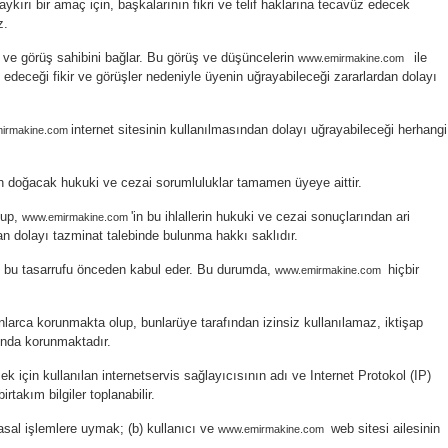
ykırı bir amaç için, başkalarının fikri ve telif haklarına tecavüz edecek
z.
ir ve görüş sahibini bağlar. Bu görüş ve düşüncelerin
ile
www.emirmakine.com
n edeceği fikir ve görüşler nedeniyle üyenin uğrayabileceği zararlardan dolayı
internet sitesinin kullanılmasından dolayı uğrayabileceği herhangi
irmakine.com
n doğacak hukuki ve cezai sorumluluklar tamamen üyeye aittir.
lup,
'in bu ihlallerin hukuki ve cezai sonuçlarından ari
www.emirmakine.com
dolayı tazminat talebinde bulunma hakkı saklıdır.
 iş bu tasarrufu önceden kabul eder. Bu durumda,
hiçbir
www.emirmakine.com
anunlarca korunmakta olup, bunlarüye tarafından izinsiz kullanılamaz, iktişap
mında korunmaktadır.
k için kullanılan internetservis sağlayıcısının adı ve Internet Protokol (IP)
rtakım bilgiler toplanabilir.
yasal işlemlere uymak; (b) kullanıcı ve
web sitesi ailesinin
www.emirmakine.com