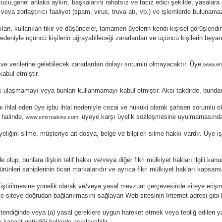
ucu,genel ahlaka aykırı, başkalarını rahatsız ve taciz edici şekilde, yasalara a
veya zorlaştırıcı faaliyet (spam, virus, truva atı, vb.) ve işlemlerde bulunama
ılan, kullanılan fikir ve düşünceler, tamamen üyelerin kendi kişisel görüşlerid
 nedeniyle üçüncü kişilerin uğrayabileceği zararlardan ve üçüncü kişilerin beya
 ve verilerine gelebilecek zararlardan dolayı sorumlu olmayacaktır. Üye,
www.em
abul etmiştir.
arak ulaşmamayı
veya bunları kullanmamayı kabul etmiştir.
Aksi takdirde, bunda
nı ihlal eden üye işbu ihlal nedeniyle cezai ve hukuki olarak şahsen sorumlu o
 halinde,
üyeye karşı üyelik sözleşmesine uyulmamasından 
www.emirmakine.com
liğini silme, müşteriye ait dosya, belge ve bilgileri silme hakkı vardır. Üye
e olup, bunlara ilişkin telif hakkı ve/veya diğer fikri mülkiyet hakları ilgili k
ünleri sahiplerinin ticari markalarıdır ve ayrıca fikri mülkiyet hakları kapsa
geliştirilmesine yönelik olarak ve/veya yasal mevzuat çerçevesinde siteye erişme
 ve siteye doğrudan bağlanılmasını sağlayan Web sitesinin Internet adresi gibi bi
ak istendiğinde veya (a) yasal gereklere uygun hareket etmek veya tebliğ edilen 
kanaat getirdiği hallerde açıklayabilir.