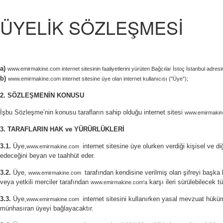
ÜYELİK SÖZLEŞMESİ
a)
www.emirmakine.com internet sitesinin faaliyetlerini yürüten Bağcılar İstoç İstanbul adre
b)
www.emirmakine.com internet sitesine üye olan internet kullanıcısı ("Üye”);
2. SÖZLEŞMENİN KONUSU
İşbu Sözleşme’nin konusu tarafların sahip olduğu internet sitesi
www.emirmaki
3. TARAFLARIN HAK ve YÜRÜRLÜKLERİ
3.1.
Üye,
internet sitesine üye olurken verdiği kişisel ve d
www.emirmakine.com
edeceğini beyan ve taahhüt eder.
3.2.
Üye,
tarafından kendisine verilmiş olan şifreyi başka
www.emirmakine.com
veya yetkili merciler tarafından
karşı ileri sürülebilecek 
www.emirmakine.com'a
3.3.
Üye,
internet sitesini kullanırken yasal mevzuat hükü
www.emirmakine.com
münhasıran üyeyi bağlayacaktır.