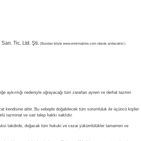
San. Tic. Ltd. Şti.
(Bundan böyle
www.emirmakine.com
olarak anılacaktır.)
rçeğe aykırılığı nedeniyle uğrayacağı tüm zararları aynen ve derhal tazmin
at kendisine aittir. Bu sebeple doğabilecek tüm sorumluluk ile üçüncü kişiler
lü tazminat ve sair talep hakkı saklıdır.
. Aksi takdirde, doğacak tüm hukuki ve cezai yükümlülükler tamamen ve