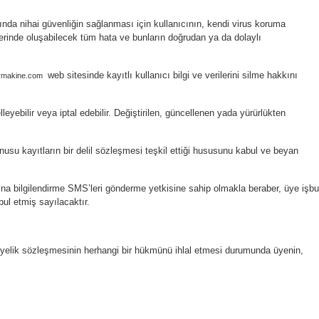
ında nihai güvenliğin sağlanması için kullanıcının, kendi virus koruma
erinde oluşabilecek tüm hata ve bunların doğrudan ya da dolaylı
web sitesinde kayıtlı kullanıcı bilgi ve verilerini silme hakkını
rmakine.com
eyebilir veya iptal edebilir. Değiştirilen, güncellenen yada yürürlükten
usu kayıtların bir delil sözleşmesi teşkil ettiği hususunu kabul ve beyan
larına bilgilendirme SMS’leri gönderme yetkisine sahip olmakla beraber, üye işbu
ul etmiş sayılacaktır.
n, üyelik sözleşmesinin herhangi bir hükmünü ihlal etmesi durumunda üyenin,