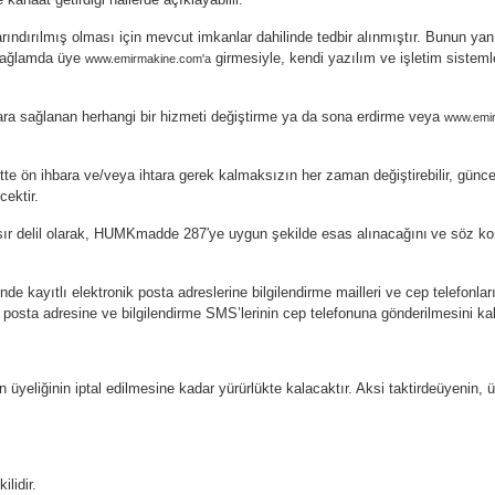
rındırılmış olması için mevcut imkanlar dahilinde tedbir alınmıştır. Bunun yan
 bağlamda üye
girmesiyle, kendi yazılım ve işletim sisteml
www.emirmakine.com'a
cılara sağlanan herhangi bir hizmeti değiştirme ya da sona erdirme veya
www.emi
ette ön ihbara ve/veya ihtara gerek kalmaksızın her zaman değiştirebilir, güncell
ektir.
sır delil olarak, HUMK
madde 287′ye uygun şekilde esas alınacağını
ve söz kon
inde kayıtlı elektronik posta adreslerine bilgilendirme mailleri ve cep telefon
 posta adresine ve bilgilendirme SMS’lerinin cep telefonuna gönderilmesini kab
n üyeliğinin iptal edilmesine kadar yürürlükte kalacaktır. Aksi taktirdeüyeni
ilidir.