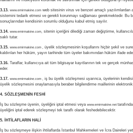
3.13.
web sitesinin virus ve benzeri amaçlı yazılımlardan a
www.emirmakine.com
sistemini tedarik etmesi ve gerekli korunmayı sağlaması gerekmektedir. Bu
sonuçlarından kendisinin sorumlu olduğunu kabul etmiş sayılır.
3.14.
, sitenin içeriğini dilediği zaman değiştirme, kullanı
www.emirmakine.com
saklı tutar.
3.15.
, üyelik sözleşmesinin koşullarını hiçbir şekil ve sur
www.emirmakine.com
kaldırılan her hüküm, yayın tarihinde tüm üyeler bakımından hüküm ifade edec
3.16.
Ta
raflar,
kullanıcıya ait tüm bilgisayar kayıtlarının tek ve gerçek münha
eder.
3.17.
, iş bu üyelik sözleşmesi uyarınca, üyelerinin kendis
www.emirmakine.com
üyelik sözleşmesini onaylamasıyla beraber bilgilendirme maillerinin elektronik
4. SÖZLEŞMENİN FESHİ
İş bu sözleşme üyenin, üyeliğini iptal etmesi veya
tarafında
www.emirmakine.net
üyeliğini iptal ederek sözleşmeyi tek taraflı olarak feshedebilecektir.
5. İHTİLAFLARIN HALİ
İş bu sözleşmeye ilişkin ihtilaflarda İstanbul Mahkemeleri ve İcra Daireleri yetk