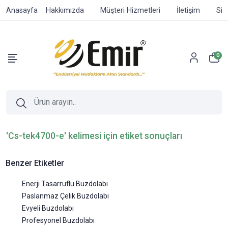
Anasayfa
Hakkımızda
Müşteri Hizmetleri
İletişim
Sip
0
'Cs-tek4700-e' kelimesi için etiket sonuçları
Benzer Etiketler
Enerji Tasarruflu Buzdolabı
Paslanmaz Çelik Buzdolabı
Evyeli Buzdolabı
Profesyonel Buzdolabı