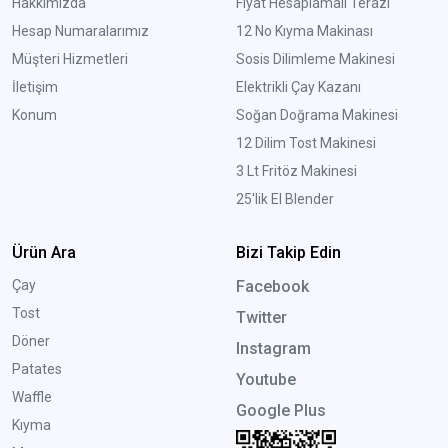
Hakkımızda
Fiyat Hesaplamalı Terazi
Hesap Numaralarımız
12 No Kıyma Makinası
Müşteri Hizmetleri
Sosis Dilimleme Makinesi
İletişim
Elektrikli Çay Kazanı
Konum
Soğan Doğrama Makinesi
12 Dilim Tost Makinesi
3 Lt Fritöz Makinesi
25'lik El Blender
Ürün Ara
Bizi Takip Edin
Çay
Facebook
Tost
Twitter
Döner
Instagram
Patates
Youtube
Waffle
Google Plus
Kıyma