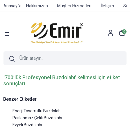
Anasayfa
Hakkımızda
Müşteri Hizmetleri
İletişim
Sip
0
'700’lük Profesyonel Buzdolabı' kelimesi için etiket
sonuçları
Benzer Etiketler
Enerji Tasarruflu Buzdolabı
Paslanmaz Çelik Buzdolabı
Evyeli Buzdolabı