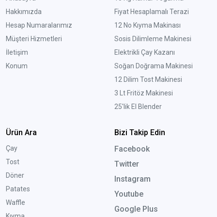
Hakkımızda
Fiyat Hesaplamalı Terazi
Hesap Numaralarımız
12 No Kıyma Makinası
Müşteri Hizmetleri
Sosis Dilimleme Makinesi
İletişim
Elektrikli Çay Kazanı
Konum
Soğan Doğrama Makinesi
12 Dilim Tost Makinesi
3 Lt Fritöz Makinesi
25'lik El Blender
Ürün Ara
Bizi Takip Edin
Çay
Facebook
Tost
Twitter
Döner
Instagram
Patates
Youtube
Waffle
Google Plus
Kıyma