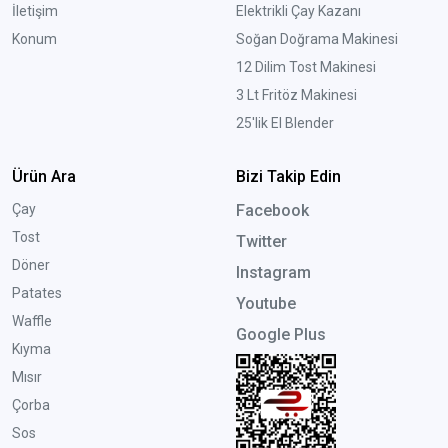
İletişim
Elektrikli Çay Kazanı
Konum
Soğan Doğrama Makinesi
12 Dilim Tost Makinesi
3 Lt Fritöz Makinesi
25'lik El Blender
Ürün Ara
Bizi Takip Edin
Çay
Facebook
Tost
Twitter
Döner
Instagram
Patates
Youtube
Waffle
Google Plus
Kıyma
Mısır
Çorba
Sos