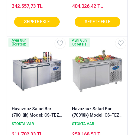
342.557,73 TL
404.026,42 TL
Aynı Gün
Aynı Gün
Ücretsiz
Ücretsiz
Havuzsuz Salad Bar
Havuzsuz Salad Bar
(700'lük) Model: CS-TEZ2
(700'lük) Model: CS-TEZ2
700 - SH
700 - SHS
STOKTA VAR
STOKTA VAR
211.702,33 TL
258.168,50 TL