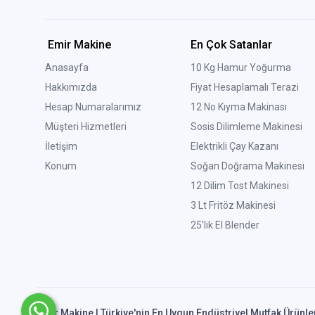
Emir Makine
En Çok Satanlar
Anasayfa
10 Kg Hamur Yoğurma
Hakkımızda
Fiyat Hesaplamalı Terazi
Hesap Numaralarımız
12 No Kıyma Makinası
Müşteri Hizmetleri
Sosis Dilimleme Makinesi
İletişim
Elektrikli Çay Kazanı
Konum
Soğan Doğrama Makinesi
12 Dilim Tost Makinesi
3 Lt Fritöz Makinesi
25'lik El Blender
Emir Makine | Türkiye'nin En Uygun Endüstriyel Mutfak Ürünle