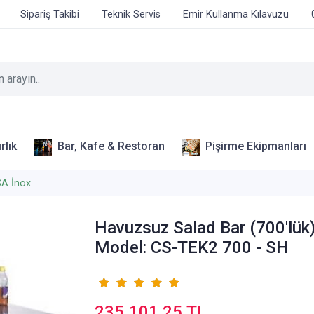
Sipariş Takibi
Teknik Servis
Emir Kullanma Kılavuzu
rlık
Bar, Kafe & Restoran
Pişirme Ekipmanları
A İnox
Havuzsuz Salad Bar (700'lük
Model: CS-TEK2 700 - SH
235.101,25 TL