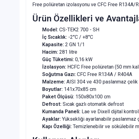
Free poliüretan izolasyonu ve CFC Free R134A/R40
Ürün Özellikleri ve Avantajl
Model:
CS-TEK2 700 - SH
İç Sıcaklık:
-2°C / +8°C
Kapasite:
2 GN 1/1
Hacim:
281 litre
Güç Tüketimi:
0,16 kW
İzolasyon:
HCFC Free poliüretan (50 mm kalı
Soğutma Gazı:
CFC Free R134A / R404A
Malzeme:
AISI 304 ve 430 paslanmaz çelik 
Boyutlar:
141x70x85 cm
Paket Ölçüsü:
150x80x100 cm
Defrost:
Sıcak gazlı otomatik defrost
Kumanda Paneli:
Lae ve Dixell dijital kontrol
Ayaklar:
Yüksekliği ayarlanabilir paslanmaz ç
Kapı Özelliği:
Temizlenebilir ve sökülebilir m