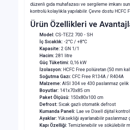
düzenli gıda muhafazası ve sergileme imkanı sunar. 
kontrolü kolaylıkla yapılabilir. Çevre dostu HCFC
Ürün Özellikleri ve Avantajl
Model:
CS-TEZ2 700 - SH
İç Sıcaklık:
-2°C / +8°C
Kapasite:
2 GN 1/1
Hacim:
281 litre
Güç Tüketimi:
0,16 kW
İzolasyon:
HCFC Free poliüretan (50 mm kalı
Soğutma Gazı:
CFC Free R134A / R404A
Malzeme:
AISI 304 ve 430 paslanmaz çelik 
Boyutlar:
141x70x85 cm
Paket Ölçüsü:
150x80x100 cm
Defrost:
Sıcak gazlı otomatik defrost
Kumanda Paneli:
Lae ve Dixell dijital kontrol
Ayaklar:
Yüksekliği ayarlanabilir paslanmaz ç
Kapı Özelliği:
Temizlenebilir ve sökülebilir m