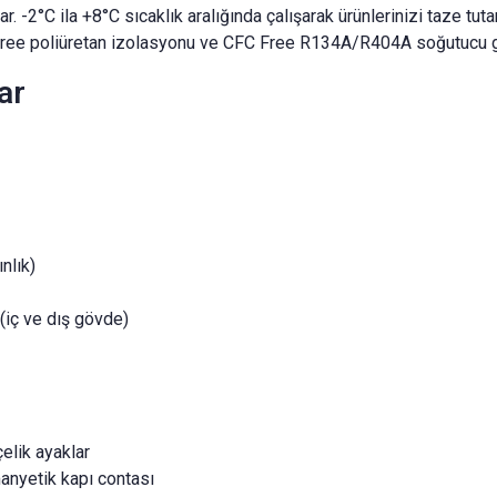
-2°C ila +8°C sıcaklık aralığında çalışarak ürünlerinizi taze tutar.
 Free poliüretan izolasyonu ve CFC Free R134A/R404A soğutucu gaz
ar
nlık)
(iç ve dış gövde)
elik ayaklar
anyetik kapı contası