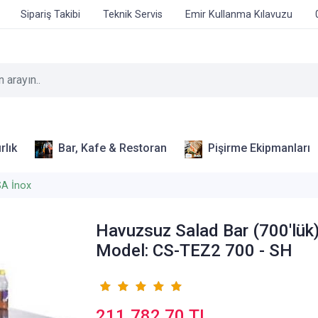
Sipariş Takibi
Teknik Servis
Emir Kullanma Kılavuzu
rlık
Bar, Kafe & Restoran
Pişirme Ekipmanları
A İnox
Havuzsuz Salad Bar (700'lük
Model: CS-TEZ2 700 - SH
211.782,70 TL