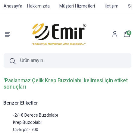
Anasayfa
Hakkımızda
Müşteri Hizmetleri
İletişim
Sip
0
'Paslanmaz Çelik Krep Buzdolabı' kelimesi için etiket
sonuçları
Benzer Etiketler
-2/+8 Derece Buzdolabı
Krep Buzdolabı
Cs-krp2 - 700