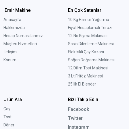
Emir Makine
En Çok Satanlar
Anasayfa
10 Kg Hamur Yoğurma
Hakkımızda
Fiyat Hesaplamalı Terazi
Hesap Numaralarımız
12 No Kıyma Makinası
Müşteri Hizmetleri
Sosis Dilimleme Makinesi
İletişim
Elektrikli Çay Kazanı
Konum
Soğan Doğrama Makinesi
12 Dilim Tost Makinesi
3 Lt Fritöz Makinesi
25'lik El Blender
Ürün Ara
Bizi Takip Edin
Çay
Facebook
Tost
Twitter
Döner
Instagram