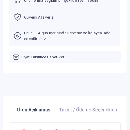
Ürünleriniz sağlam bir şekilde teslim edilir
Güvenli Alışveriş
Ürünü 14 gün içerisinde ücretsiz ve kolayca iade
edebilirsiniz.
Fiyatı Düşünce Haber Ver
Ürün Açıklaması
Taksit / Ödeme Seçenekleri
Ür