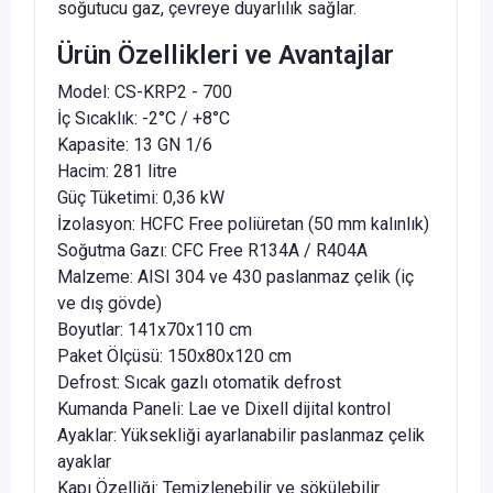
soğutucu gaz, çevreye duyarlılık sağlar.
Ürün Özellikleri ve Avantajlar
Model: CS-KRP2 - 700
İç Sıcaklık: -2°C / +8°C
Kapasite: 13 GN 1/6
Hacim: 281 litre
Güç Tüketimi: 0,36 kW
İzolasyon: HCFC Free poliüretan (50 mm kalınlık)
Soğutma Gazı: CFC Free R134A / R404A
Malzeme: AISI 304 ve 430 paslanmaz çelik (iç
ve dış gövde)
Boyutlar: 141x70x110 cm
Paket Ölçüsü: 150x80x120 cm
Defrost: Sıcak gazlı otomatik defrost
Kumanda Paneli: Lae ve Dixell dijital kontrol
Ayaklar: Yüksekliği ayarlanabilir paslanmaz çelik
ayaklar
Kapı Özelliği: Temizlenebilir ve sökülebilir