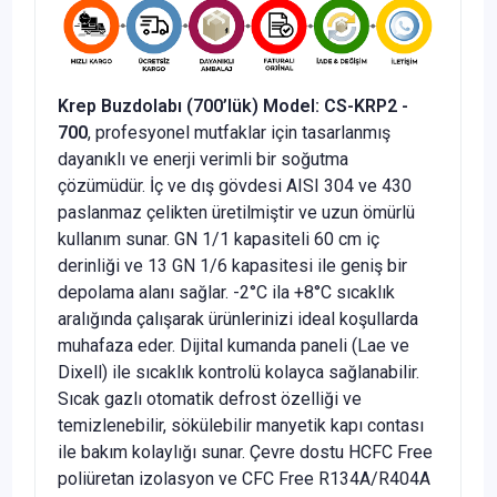
Krep Buzdolabı (700’lük) Model: CS-KRP2 -
700
, profesyonel mutfaklar için tasarlanmış
dayanıklı ve enerji verimli bir soğutma
çözümüdür. İç ve dış gövdesi AISI 304 ve 430
paslanmaz çelikten üretilmiştir ve uzun ömürlü
kullanım sunar. GN 1/1 kapasiteli 60 cm iç
derinliği ve 13 GN 1/6 kapasitesi ile geniş bir
depolama alanı sağlar. -2°C ila +8°C sıcaklık
aralığında çalışarak ürünlerinizi ideal koşullarda
muhafaza eder. Dijital kumanda paneli (Lae ve
Dixell) ile sıcaklık kontrolü kolayca sağlanabilir.
Sıcak gazlı otomatik defrost özelliği ve
temizlenebilir, sökülebilir manyetik kapı contası
ile bakım kolaylığı sunar. Çevre dostu HCFC Free
poliüretan izolasyon ve CFC Free R134A/R404A