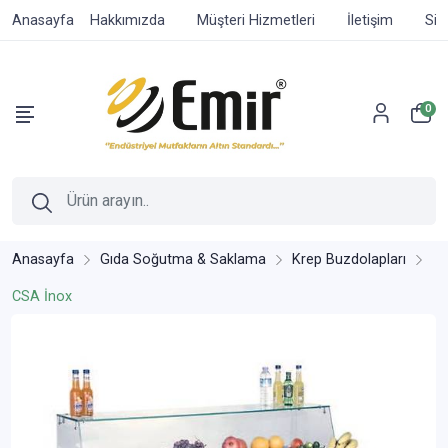
Anasayfa
Hakkımızda
Müşteri Hizmetleri
İletişim
Sip
0
Anasayfa
Gıda Soğutma & Saklama
Krep Buzdolapları
CSA İnox