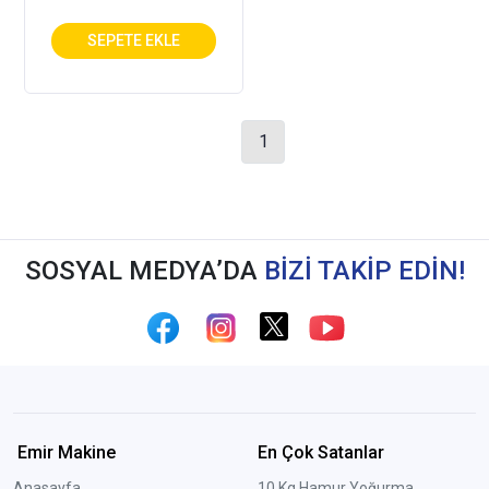
1
SOSYAL MEDYA’DA
BİZİ TAKİP EDİN!
Emir Makine
En Çok Satanlar
Anasayfa
10 Kg Hamur Yoğurma