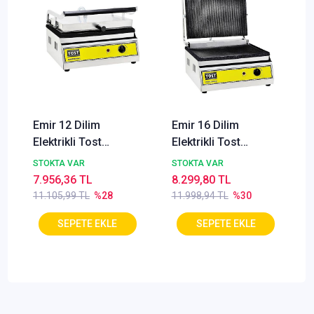
Emir 12 Dilim
Emir 16 Dilim
Elektrikli Tost
Elektrikli Tost
Makinesi
Makinesi
STOKTA VAR
STOKTA VAR
7.956,36 TL
8.299,80 TL
11.105,99 TL
%28
11.998,94 TL
%30