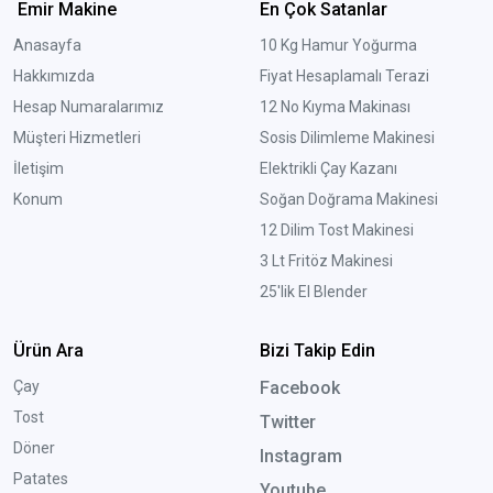
Emir Makine
En Çok Satanlar
Anasayfa
10 Kg Hamur Yoğurma
Hakkımızda
Fiyat Hesaplamalı Terazi
Hesap Numaralarımız
12 No Kıyma Makinası
Müşteri Hizmetleri
Sosis Dilimleme Makinesi
İletişim
Elektrikli Çay Kazanı
Konum
Soğan Doğrama Makinesi
12 Dilim Tost Makinesi
3 Lt Fritöz Makinesi
25'lik El Blender
Ürün Ara
Bizi Takip Edin
Çay
Facebook
Tost
Twitter
Döner
Instagram
Patates
Youtube