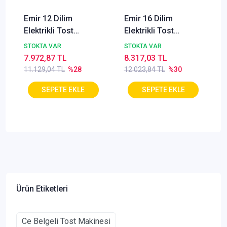
Emir 12 Dilim
Emir 16 Dilim
Elektrikli Tost
Elektrikli Tost
Makinesi
Makinesi
STOKTA VAR
STOKTA VAR
7.972,87 TL
8.317,03 TL
11.129,04 TL
%28
12.023,84 TL
%30
Ürün Etiketleri
Ce Belgeli Tost Makinesi