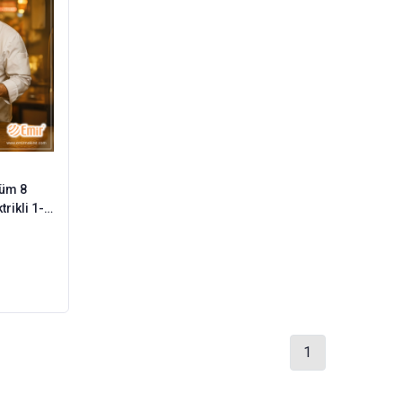
küm 8
rikli 1-
1