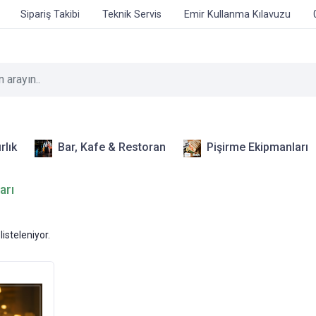
Sipariş Takibi
Teknik Servis
Emir Kullanma Kılavuzu
rlık
Bar, Kafe & Restoran
Pişirme Ekipmanları
arı
listeleniyor.