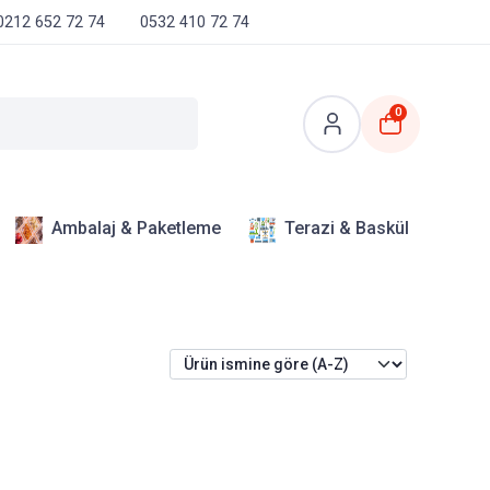
0212 652 72 74
0532 410 72 74
0
Ambalaj & Paketleme
Terazi & Baskül