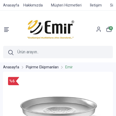
Anasayfa
Hakkımızda
Müşteri Hizmetleri
İletişim
Sip
0
Anasayfa
Pişirme Ekipmanları
Emir
%6