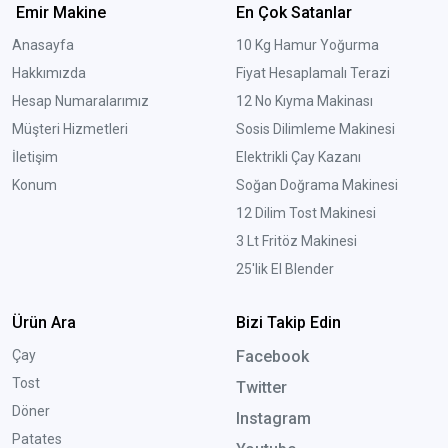
Emir Makine
En Çok Satanlar
Anasayfa
10 Kg Hamur Yoğurma
Hakkımızda
Fiyat Hesaplamalı Terazi
Hesap Numaralarımız
12 No Kıyma Makinası
Müşteri Hizmetleri
Sosis Dilimleme Makinesi
İletişim
Elektrikli Çay Kazanı
Konum
Soğan Doğrama Makinesi
12 Dilim Tost Makinesi
3 Lt Fritöz Makinesi
25'lik El Blender
Ürün Ara
Bizi Takip Edin
Çay
Facebook
Tost
Twitter
Döner
Instagram
Patates