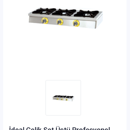
İdeal Çelik Set Üstü Profesyonel