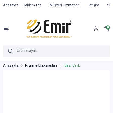
Anasayfa
Hakkımızda
Müşteri Hizmetleri
İletişim
Sip
0
Anasayfa
Pişirme Ekipmanları
İdeal Çelik