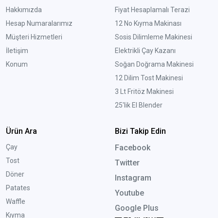
Hakkımızda
Fiyat Hesaplamalı Terazi
Hesap Numaralarımız
12 No Kıyma Makinası
Müşteri Hizmetleri
Sosis Dilimleme Makinesi
İletişim
Elektrikli Çay Kazanı
Konum
Soğan Doğrama Makinesi
12 Dilim Tost Makinesi
3 Lt Fritöz Makinesi
25'lik El Blender
Ürün Ara
Bizi Takip Edin
Çay
Facebook
Tost
Twitter
Döner
Instagram
Patates
Youtube
Waffle
Google Plus
Kıyma