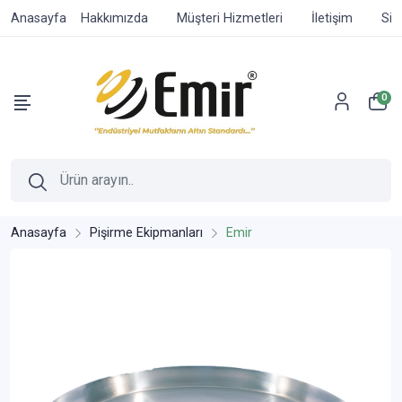
Anasayfa
Hakkımızda
Müşteri Hizmetleri
İletişim
Sip
0
Anasayfa
Pişirme Ekipmanları
Emir