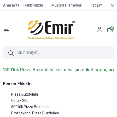
Anasayfa
Hakkımızda
Müşteri Hizmetleri
İletişim
Sip
0
'800’lük Pizza Buzdolabı' kelimesi için etiket sonuçları
Benzer Etiketler
Pizza Buzdolabı
Cs-pik 200
800’lük Pizza Buzdolabı
Profesyonel Pizza Buzdolabı