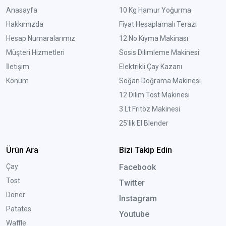
Anasayfa
10 Kg Hamur Yoğurma
Hakkımızda
Fiyat Hesaplamalı Terazi
Hesap Numaralarımız
12 No Kıyma Makinası
Müşteri Hizmetleri
Sosis Dilimleme Makinesi
İletişim
Elektrikli Çay Kazanı
Konum
Soğan Doğrama Makinesi
12 Dilim Tost Makinesi
3 Lt Fritöz Makinesi
25'lik El Blender
Ürün Ara
Bizi Takip Edin
Çay
Facebook
Tost
Twitter
Döner
Instagram
Patates
Youtube
Waffle