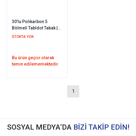
30’lu Polikarbon 5
Bölmeli Tabldot Tabak |
Kırılmaz Yemekhane
STOKTA YOK
Servis Tabağı Makinede
Yıkanılabilir
Bu ürün geçici olarak
temin edilememektedir.
1
SOSYAL MEDYA’DA
BİZİ TAKİP EDİN!