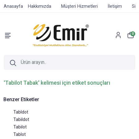
Anasayfa
Hakkımızda
Müşteri Hizmetleri
İletişim
Sip
0
'Tabilot Tabak' kelimesi için etiket sonuçları
Benzer Etiketler
Tabldot
Tabildot
Tabilot
Tablot