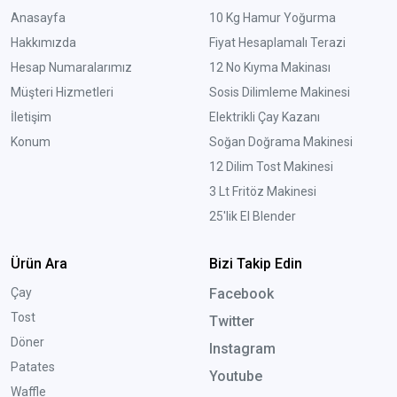
Anasayfa
10 Kg Hamur Yoğurma
Hakkımızda
Fiyat Hesaplamalı Terazi
Hesap Numaralarımız
12 No Kıyma Makinası
Müşteri Hizmetleri
Sosis Dilimleme Makinesi
İletişim
Elektrikli Çay Kazanı
Konum
Soğan Doğrama Makinesi
12 Dilim Tost Makinesi
3 Lt Fritöz Makinesi
25'lik El Blender
Ürün Ara
Bizi Takip Edin
Çay
Facebook
Tost
Twitter
Döner
Instagram
Patates
Youtube
Waffle