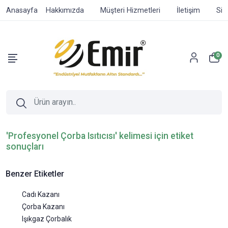
Anasayfa
Hakkımızda
Müşteri Hizmetleri
İletişim
Sip
0
'Profesyonel Çorba Isıtıcısı' kelimesi için etiket
sonuçları
Benzer Etiketler
Cadı Kazanı
Çorba Kazanı
Işıkgaz Çorbalık