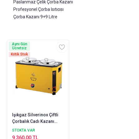
Paslanmaz Çelik Çorba Kazanı
Profesyonel Çorba Isıtıcısı
Çorba Kazanı 9+9 Litre
Aynı Gün
Ücretsiz
Kritik Stok
Işıkgaz Silverinox Çiftli
Çorbalık Cadı Kazanı
Çorba Kazanı 9+9 Litre
STOKTA VAR
Sarı
9.360,00 TL