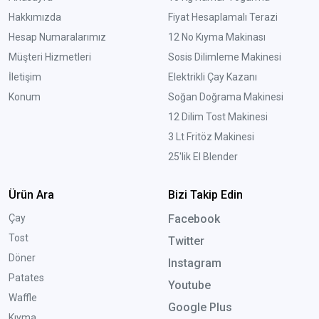
Hakkımızda
Fiyat Hesaplamalı Terazi
Hesap Numaralarımız
12 No Kıyma Makinası
Müşteri Hizmetleri
Sosis Dilimleme Makinesi
İletişim
Elektrikli Çay Kazanı
Konum
Soğan Doğrama Makinesi
12 Dilim Tost Makinesi
3 Lt Fritöz Makinesi
25'lik El Blender
Ürün Ara
Bizi Takip Edin
Çay
Facebook
Tost
Twitter
Döner
Instagram
Patates
Youtube
Waffle
Google Plus
Kıyma