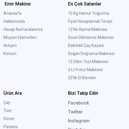
Emir Makine
En Çok Satanlar
Anasayfa
10 Kg Hamur Yoğurma
Hakkımızda
Fiyat Hesaplamalı Terazi
Hesap Numaralarımız
12 No Kıyma Makinası
Müşteri Hizmetleri
Sosis Dilimleme Makinesi
İletişim
Elektrikli Çay Kazanı
Konum
Soğan Doğrama Makinesi
12 Dilim Tost Makinesi
3 Lt Fritöz Makinesi
25'lik El Blender
Ürün Ara
Bizi Takip Edin
Çay
Facebook
Tost
Twitter
Döner
Instagram
Patates