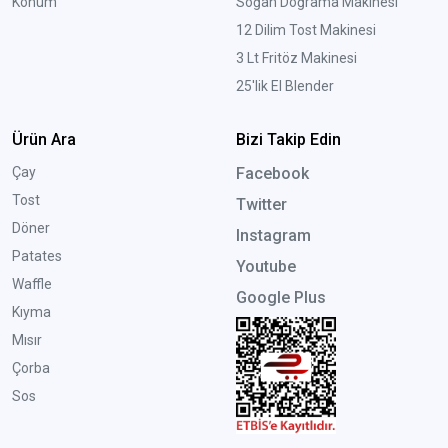
Konum
Soğan Doğrama Makinesi
12 Dilim Tost Makinesi
3 Lt Fritöz Makinesi
25'lik El Blender
Ürün Ara
Bizi Takip Edin
Çay
Facebook
Tost
Twitter
Döner
Instagram
Patates
Youtube
Waffle
Google Plus
Kıyma
Mısır
Çorba
Sos