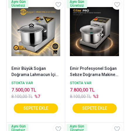
Aynı Gün
Aynı Gün
Ücretsiz
Ücretsiz
Emir Büyük Soğan
Emir Profesyonel Soğan
Doğrama Lahmacun İçi
Sebze Doğrama Makinesi
Hazırlama Makinesi
| Emniyet Sensörlü Kapak
STOKTA VAR
STOKTA VAR
Makinası 13 litre
| Kontrollü Parçalama
7.500,00 TL
7.800,00 TL
Sistemi 7 Litre
8.100,00 TL
%7
8.100,00 TL
%3
Aynı Gün
Aynı Gün
Ücretsiz
Ücretsiz