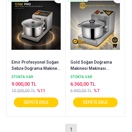
Emir Profesyonel Soğan
Gold Soğan Doğrama
Sebze Doğrama Makinesi
Makinesi Makinası
| Emniyet Sensörlü Kapak
Lahmacun İçi Hazırlama
STOKTA VAR
STOKTA VAR
| Kontrollü Parçalama
Makinası 7 Litre
9.000,00 TL
6.360,00 TL
Sistemi13 litre
10.200,00 TL
%11
6.900,00 TL
%7
1