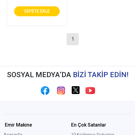
1
SOSYAL MEDYA’DA
BİZİ TAKİP EDİN!
Emir Makine
En Çok Satanlar
Anasayfa
10 Kg Hamur Yoğurma