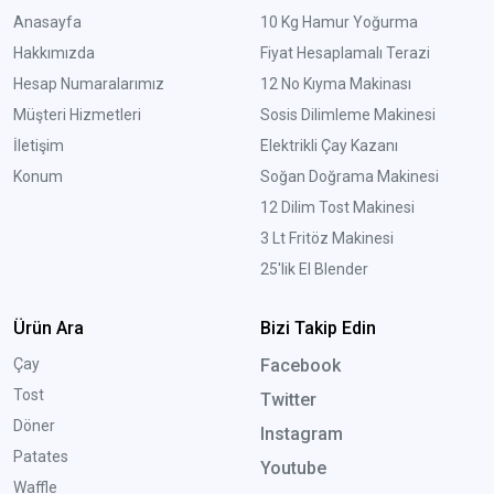
Anasayfa
10 Kg Hamur Yoğurma
Hakkımızda
Fiyat Hesaplamalı Terazi
Hesap Numaralarımız
12 No Kıyma Makinası
Müşteri Hizmetleri
Sosis Dilimleme Makinesi
İletişim
Elektrikli Çay Kazanı
Konum
Soğan Doğrama Makinesi
12 Dilim Tost Makinesi
3 Lt Fritöz Makinesi
25'lik El Blender
Ürün Ara
Bizi Takip Edin
Çay
Facebook
Tost
Twitter
Döner
Instagram
Patates
Youtube
Waffle