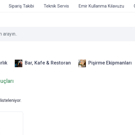
Sipariş Takibi
Teknik Servis
Emir Kullanma Kılavuzu
rlık
Bar, Kafe & Restoran
Pişirme Ekipmanları
uçları
listeleniyor.