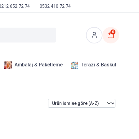
0212 652 72 74
0532 410 72 74
0
Ambalaj & Paketleme
Terazi & Baskül