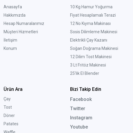
Anasayfa
10 Kg Hamur Yoğurma
Hakkımızda
Fiyat Hesaplamalı Terazi
Hesap Numaralarımız
12 No Kıyma Makinası
Müşteri Hizmetleri
Sosis Dilimleme Makinesi
İletişim
Elektrikli Çay Kazanı
Konum
Soğan Doğrama Makinesi
12 Dilim Tost Makinesi
3 Lt Fritöz Makinesi
25'lik El Blender
Ürün Ara
Bizi Takip Edin
Çay
Facebook
Tost
Twitter
Döner
Instagram
Patates
Youtube
Waffle