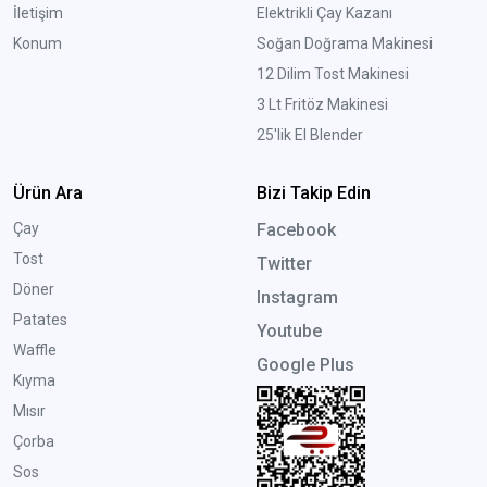
İletişim
Elektrikli Çay Kazanı
Konum
Soğan Doğrama Makinesi
12 Dilim Tost Makinesi
3 Lt Fritöz Makinesi
25'lik El Blender
Ürün Ara
Bizi Takip Edin
Çay
Facebook
Tost
Twitter
Döner
Instagram
Patates
Youtube
Waffle
Google Plus
Kıyma
Mısır
Çorba
Sos