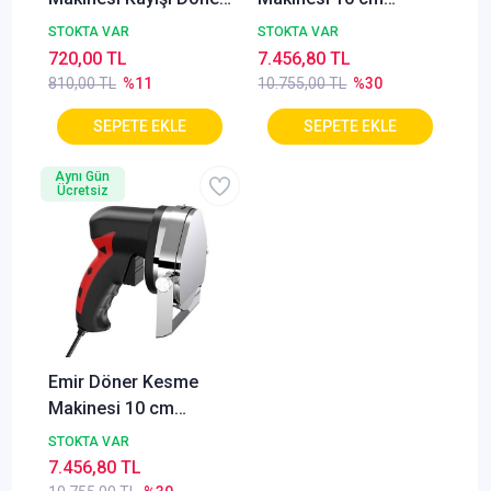
Kesme Makinası
+Yedek Bıçak
STOKTA VAR
STOKTA VAR
Yedek Kayış 213-3M
720,00 TL
7.456,80 TL
810,00 TL
%11
10.755,00 TL
%30
Aynı Gün
Ücretsiz
Emir Döner Kesme
Makinesi 10 cm
+Yedek Bıçaklı
STOKTA VAR
7.456,80 TL