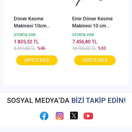
Döner Kesme
Emir Döner Kesme
Makinesi 10cm
Makinesi 10 cm
Yedek Bıçak Tırtıklı
+Yedek Bıçak
STOKTA VAR
STOKTA VAR
(Tavuk Döner)
1.835,52 TL
7.456,80 TL
3.441,60 TL
%46
10.755,00 TL
%30
SOSYAL MEDYA’DA
BİZİ TAKİP EDİN!