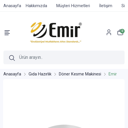
Anasayfa
Hakkımızda
Müşteri Hizmetleri
İletişim
Sip
0
Anasayfa
Gıda Hazırlık
Döner Kesme Makinesi
Emir