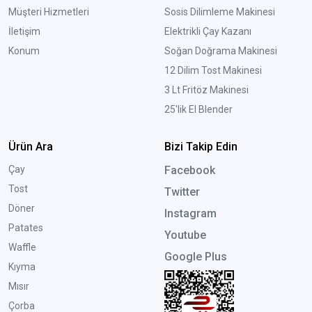
Müşteri Hizmetleri
Sosis Dilimleme Makinesi
İletişim
Elektrikli Çay Kazanı
Konum
Soğan Doğrama Makinesi
12 Dilim Tost Makinesi
3 Lt Fritöz Makinesi
25'lik El Blender
Ürün Ara
Bizi Takip Edin
Çay
Facebook
Tost
Twitter
Döner
Instagram
Patates
Youtube
Waffle
Google Plus
Kıyma
Mısır
Çorba