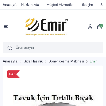
Anasayfa
Hakkımızda
Müşteri Hizmetleri
İletişim
Sip
0
Anasayfa
Gıda Hazırlık
Döner Kesme Makinesi
Emir
%46