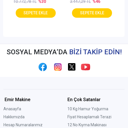
10.772,78 TL
%30
3.447,29 TL
%46
SOSYAL MEDYA’DA
BİZİ TAKİP EDİN!
Emir Makine
En Çok Satanlar
Anasayfa
10 Kg Hamur Yoğurma
Hakkımızda
Fiyat Hesaplamalı Terazi
Hesap Numaralarımız
12 No Kıyma Makinası