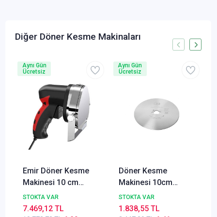
Diğer Döner Kesme Makinaları
Aynı Gün
Aynı Gün
A
Ücretsiz
Ücretsiz
Emir Döner Kesme
Döner Kesme
Makinesi 10 cm
Makinesi 10cm
+Yedek Bıçak
Yedek Bıçak (Et
STOKTA VAR
STOKTA VAR
Döner)
7.469,12 TL
1.838,55 TL