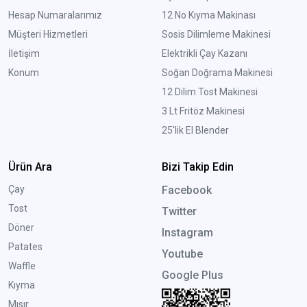
Hesap Numaralarımız
12 No Kıyma Makinası
Müşteri Hizmetleri
Sosis Dilimleme Makinesi
İletişim
Elektrikli Çay Kazanı
Konum
Soğan Doğrama Makinesi
12 Dilim Tost Makinesi
3 Lt Fritöz Makinesi
25'lik El Blender
Ürün Ara
Bizi Takip Edin
Çay
Facebook
Tost
Twitter
Döner
Instagram
Patates
Youtube
Waffle
Google Plus
Kıyma
Mısır