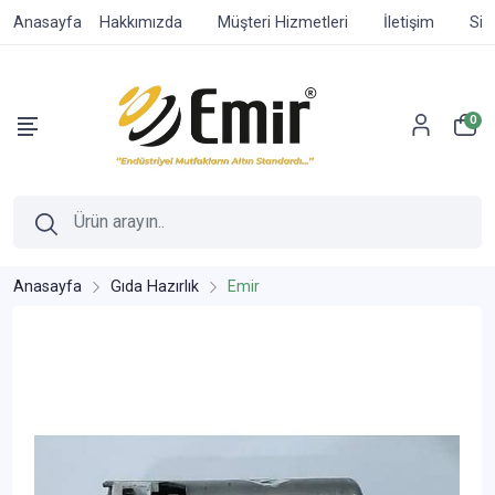
Anasayfa
Hakkımızda
Müşteri Hizmetleri
İletişim
Sip
0
Anasayfa
Gıda Hazırlık
Emir