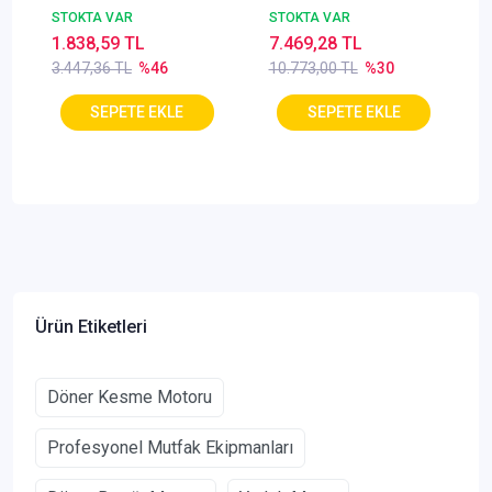
Yedek Bıçak Tırtıklı
+Yedek Bıçak
STOKTA VAR
STOKTA VAR
(Tavuk Döner)
1.838,59 TL
7.469,28 TL
3.447,36 TL
%46
10.773,00 TL
%30
Ürün Etiketleri
Döner Kesme Motoru
Profesyonel Mutfak Ekipmanları