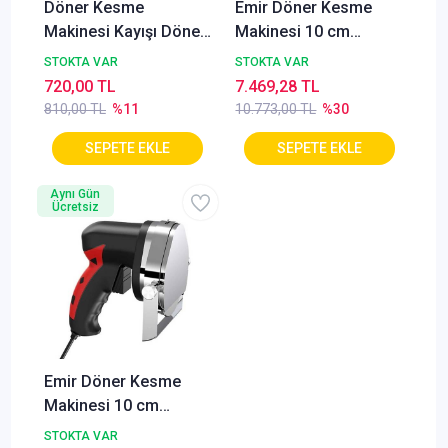
Döner Kesme
Emir Döner Kesme
Makinesi Kayışı Döner
Makinesi 10 cm
Kesme Makinası
+Yedek Bıçak
STOKTA VAR
STOKTA VAR
Yedek Kayış 213-3M
720,00 TL
7.469,28 TL
810,00 TL
%11
10.773,00 TL
%30
Aynı Gün
Ücretsiz
Emir Döner Kesme
Makinesi 10 cm
+Yedek Bıçaklı
STOKTA VAR