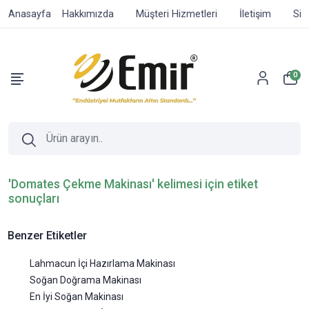
Anasayfa
Hakkımızda
Müşteri Hizmetleri
İletişim
Sip
0
'Domates Çekme Makinası' kelimesi için etiket
sonuçları
Benzer Etiketler
Lahmacun İçi Hazırlama Makinası
Soğan Doğrama Makinası
En İyi Soğan Makinası