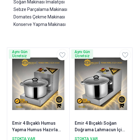
Soğan Makinası İmalatçısı
Sebze Parçalama Makinası
Domates Çekme Makinası
Konserve Yapma Makinası
Aynı Gün
Aynı Gün
Ücretsiz
Ücretsiz
Emir 4 Bıçaklı Humus
Emir 4 Bıçaklı Soğan
Yapma Humus Hazırlama
Doğrama Lahmacun İçi
Makinası Nohut Ezme
Hazırlama Makinesi 13
STOKTA VAR
STOKTA VAR