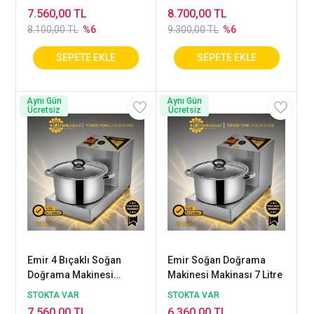
Makinası 7 Litre
litre
7.560,00 TL
8.700,00 TL
8.100,00 TL
%6
9.300,00 TL
%6
Aynı Gün
Aynı Gün
Ücretsiz
Ücretsiz
Emir 4 Bıçaklı Soğan
Emir Soğan Doğrama
Doğrama Makinesi
Makinesi Makinası 7 Litre
Makinası 7 Litre
STOKTA VAR
STOKTA VAR
7.560,00 TL
6.360,00 TL