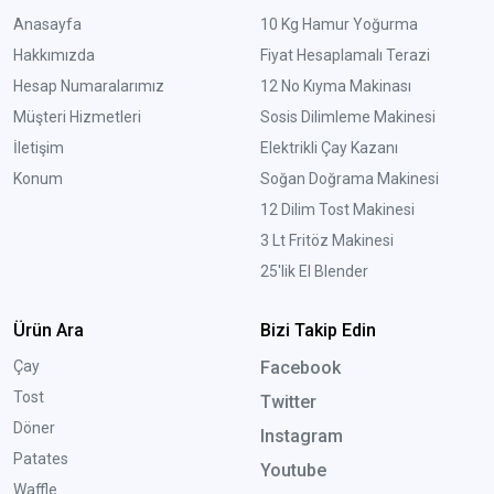
Anasayfa
10 Kg Hamur Yoğurma
Hakkımızda
Fiyat Hesaplamalı Terazi
Hesap Numaralarımız
12 No Kıyma Makinası
Müşteri Hizmetleri
Sosis Dilimleme Makinesi
İletişim
Elektrikli Çay Kazanı
Konum
Soğan Doğrama Makinesi
12 Dilim Tost Makinesi
3 Lt Fritöz Makinesi
25'lik El Blender
Ürün Ara
Bizi Takip Edin
Çay
Facebook
Tost
Twitter
Döner
Instagram
Patates
Youtube
Waffle