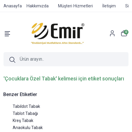
Anasayfa
Hakkımızda
Müşteri Hizmetleri
İletişim
Sip
0
'Çocuklara Özel Tabak' kelimesi için etiket sonuçları
Benzer Etiketler
Tabildot Tabak
Tablot Tabağı
Kreş Tabak
Anaokulu Tabak