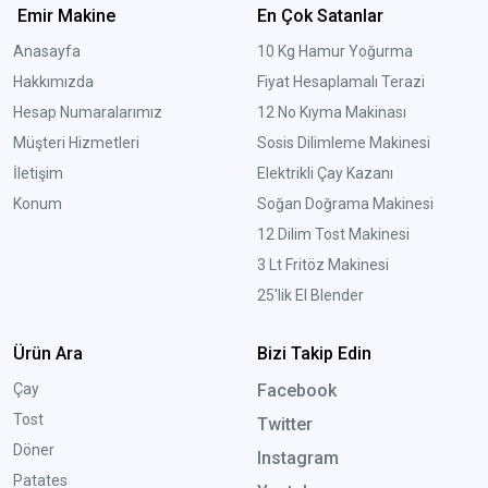
Emir Makine
En Çok Satanlar
Anasayfa
10 Kg Hamur Yoğurma
Hakkımızda
Fiyat Hesaplamalı Terazi
Hesap Numaralarımız
12 No Kıyma Makinası
Müşteri Hizmetleri
Sosis Dilimleme Makinesi
İletişim
Elektrikli Çay Kazanı
Konum
Soğan Doğrama Makinesi
12 Dilim Tost Makinesi
3 Lt Fritöz Makinesi
25'lik El Blender
Ürün Ara
Bizi Takip Edin
Çay
Facebook
Tost
Twitter
Döner
Instagram
Patates