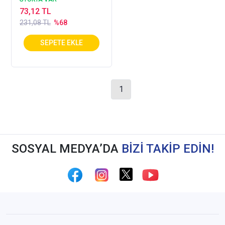
73,12 TL
231,08 TL
%68
1
SOSYAL MEDYA’DA
BİZİ TAKİP EDİN!