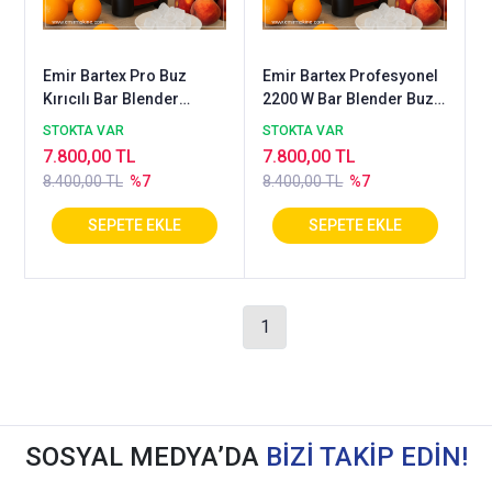
Emir Bartex Pro Buz
Emir Bartex Profesyonel
Kırıcılı Bar Blender
2200 W Bar Blender Buz
(3saniyede buz kırma)
Kırıcı 3 Litre
STOKTA VAR
STOKTA VAR
7.800,00 TL
7.800,00 TL
8.400,00 TL
%7
8.400,00 TL
%7
1
SOSYAL MEDYA’DA
BİZİ TAKİP EDİN!