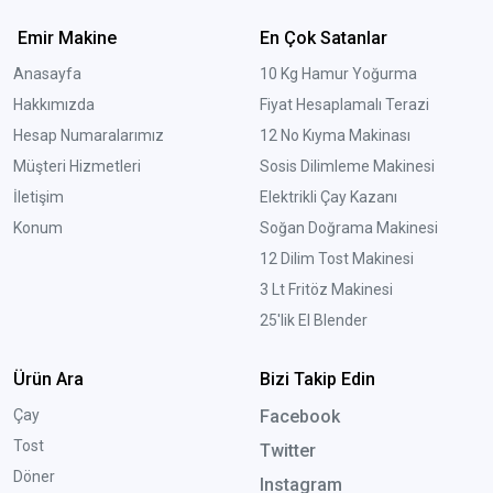
Emir Makine
En Çok Satanlar
Anasayfa
10 Kg Hamur Yoğurma
Hakkımızda
Fiyat Hesaplamalı Terazi
Hesap Numaralarımız
12 No Kıyma Makinası
Müşteri Hizmetleri
Sosis Dilimleme Makinesi
İletişim
Elektrikli Çay Kazanı
Konum
Soğan Doğrama Makinesi
12 Dilim Tost Makinesi
3 Lt Fritöz Makinesi
25'lik El Blender
Ürün Ara
Bizi Takip Edin
Çay
Facebook
Tost
Twitter
Döner
Instagram