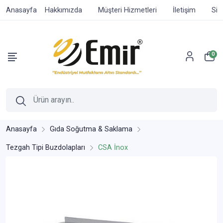
Anasayfa
Hakkımızda
Müşteri Hizmetleri
İletişim
Sip
0
Anasayfa
Gıda Soğutma & Saklama
Tezgah Tipi Buzdolapları
CSA İnox