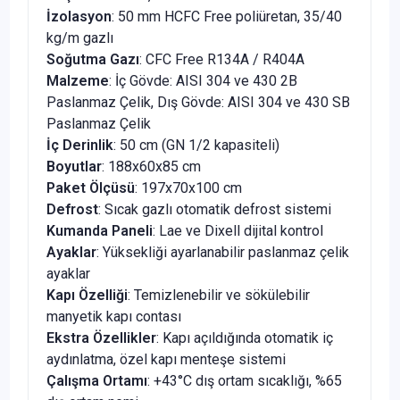
İzolasyon
: 50 mm HCFC Free poliüretan, 35/40
kg/m gazlı
Soğutma Gazı
: CFC Free R134A / R404A
Malzeme
: İç Gövde: AISI 304 ve 430 2B
Paslanmaz Çelik, Dış Gövde: AISI 304 ve 430 SB
Paslanmaz Çelik
İç Derinlik
: 50 cm (GN 1/2 kapasiteli)
Boyutlar
: 188x60x85 cm
Paket Ölçüsü
: 197x70x100 cm
Defrost
: Sıcak gazlı otomatik defrost sistemi
Kumanda Paneli
: Lae ve Dixell dijital kontrol
Ayaklar
: Yüksekliği ayarlanabilir paslanmaz çelik
ayaklar
Kapı Özelliği
: Temizlenebilir ve sökülebilir
manyetik kapı contası
Ekstra Özellikler
: Kapı açıldığında otomatik iç
aydınlatma, özel kapı menteşe sistemi
Çalışma Ortamı
: +43°C dış ortam sıcaklığı, %65