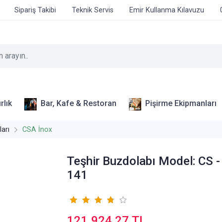
Sipariş Takibi
Teknik Servis
Emir Kullanma Kılavuzu
rlık
Bar, Kafe & Restoran
Pişirme Ekipmanları
arı
CSA İnox
Teşhir Buzdolabı Model: CS 
141
121.924,27 TL