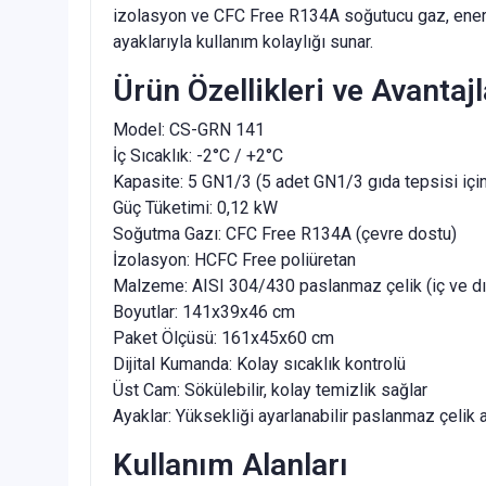
izolasyon ve CFC Free R134A soğutucu gaz, enerji t
ayaklarıyla kullanım kolaylığı sunar.
Ürün Özellikleri ve Avantajl
Model: CS-GRN 141
İç Sıcaklık: -2°C / +2°C
Kapasite: 5 GN1/3 (5 adet GN1/3 gıda tepsisi içi
Güç Tüketimi: 0,12 kW
Soğutma Gazı: CFC Free R134A (çevre dostu)
İzolasyon: HCFC Free poliüretan
Malzeme: AISI 304/430 paslanmaz çelik (iç ve d
Boyutlar: 141x39x46 cm
Paket Ölçüsü: 161x45x60 cm
Dijital Kumanda: Kolay sıcaklık kontrolü
Üst Cam: Sökülebilir, kolay temizlik sağlar
Ayaklar: Yüksekliği ayarlanabilir paslanmaz çelik 
Kullanım Alanları