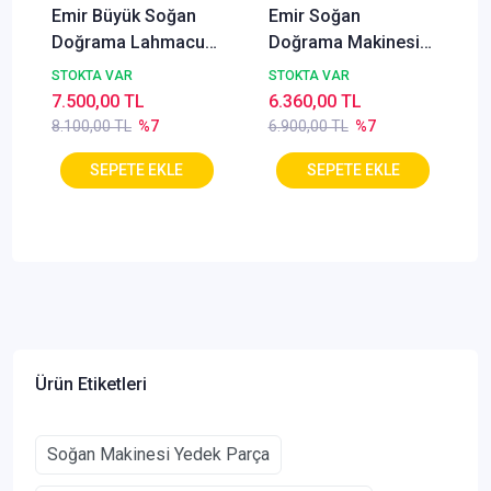
Emir Büyük Soğan
Emir Soğan
Doğrama Lahmacun
Doğrama Makinesi
İçi Hazırlama
Makinası 7 Litre
STOKTA VAR
STOKTA VAR
Makinesi Makinası
7.500,00 TL
6.360,00 TL
13 litre
8.100,00 TL
%7
6.900,00 TL
%7
Ürün Etiketleri
Soğan Makinesi Yedek Parça