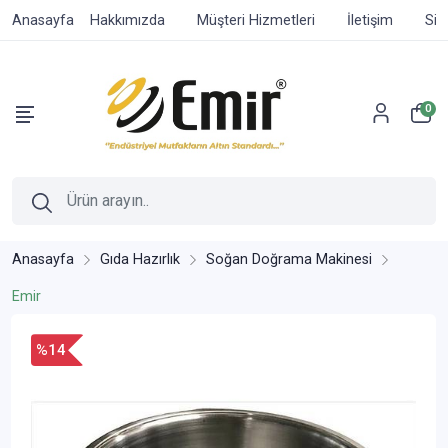
Anasayfa
Hakkımızda
Müşteri Hizmetleri
İletişim
Sip
0
Anasayfa
Gıda Hazırlık
Soğan Doğrama Makinesi
Emir
%14