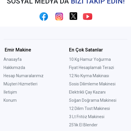
SOSYAL MEDYA’DA
BİZİ TAKİP EDİN!
Emir Makine
En Çok Satanlar
Anasayfa
10 Kg Hamur Yoğurma
Hakkımızda
Fiyat Hesaplamalı Terazi
Hesap Numaralarımız
12 No Kıyma Makinası
Müşteri Hizmetleri
Sosis Dilimleme Makinesi
İletişim
Elektrikli Çay Kazanı
Konum
Soğan Doğrama Makinesi
12 Dilim Tost Makinesi
3 Lt Fritöz Makinesi
25'lik El Blender