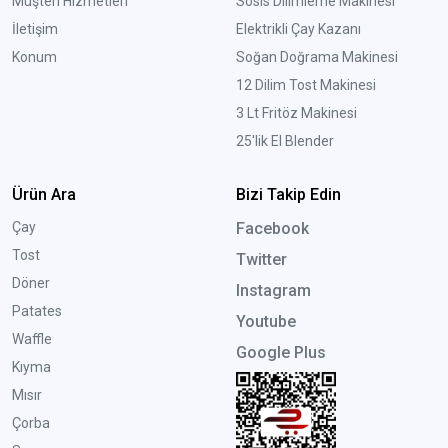
Müşteri Hizmetleri
Sosis Dilimleme Makinesi
İletişim
Elektrikli Çay Kazanı
Konum
Soğan Doğrama Makinesi
12 Dilim Tost Makinesi
3 Lt Fritöz Makinesi
25'lik El Blender
Ürün Ara
Bizi Takip Edin
Çay
Facebook
Tost
Twitter
Döner
Instagram
Patates
Youtube
Waffle
Google Plus
Kıyma
Mısır
Çorba