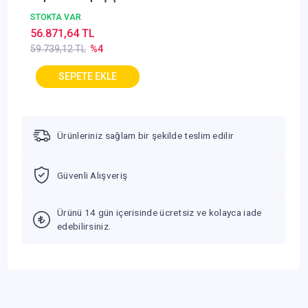
Soğutucu
STOKTA VAR
56.871,64 TL
59.739,12 TL
%4
Ürünleriniz sağlam bir şekilde teslim edilir
Güvenli Alışveriş
Ürünü 14 gün içerisinde ücretsiz ve kolayca iade
edebilirsiniz.