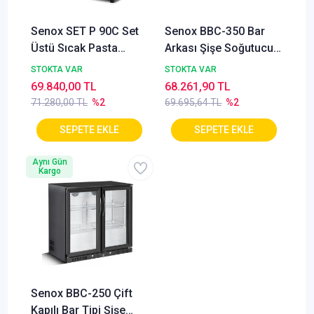
Senox SET P 90C Set
Senox BBC-350 Bar
Üstü Sıcak Pasta
Arkası Şişe Soğutucu
Teşhir Dolabı,
Dolap, 3 Kapılı
STOKTA VAR
STOKTA VAR
Panaromik Cam,
69.840,00 TL
68.261,90 TL
90x60x70 cm
71.280,00 TL
%2
69.695,64 TL
%2
Aynı Gün
Kargo
Senox BBC-250 Çift
Kapılı Bar Tipi Şişe