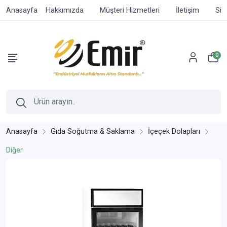
Anasayfa
Hakkımızda
Müşteri Hizmetleri
İletişim
Sip
0
Anasayfa
Gıda Soğutma & Saklama
İçeçek Dolapları
Diğer