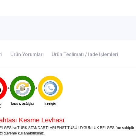
ri
Ürün Yorumları
Ürün Teslimatı / İade İşlemleri
htası Kesme Levhası
LGESİ veTÜRK STANDARTLARI ENSTİTÜSÜ UYGUNLUK BELGESİ 'ne sahiptir. Günümü
ı güvenle kullanabilirsiniz.