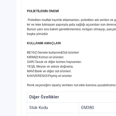
POLİETİLENİN ÖNEMİ
Polietilen mutfak hazırlık ekipmanları, polietilen adı verilen 
kir ve leke tutmayan yapısıyla gıda sağlığı açısından son derece 
Bunun yanı sıra bakım gerektirmemesi, kırılgan olmayışı, parçala
başka yönüdür.
KULLANIM AMAÇLARI
BEYAZ:Genele kullanım&Süt ürünleri
KIRMIZI:Kırmızı et ürünleri.
SARI:Tavuk ve diğer kümes hayvanları.
YEŞİL:Meyve ve sebze doğrama.
MAVİ:Balık ve diğer süt ürünleri.
KAHVERENGİ:Pişmiş et ürünler.
Renk seçeneğini sipariş verirken not ekle kısmına yazabilirsiniz
Diğer Özellikler
Stok Kodu
EM380