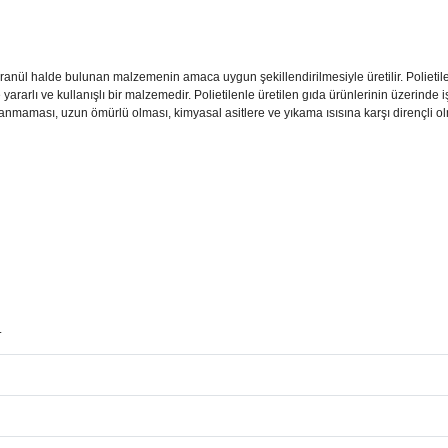
ve granül halde bulunan malzemenin amaca uygun şekillendirilmesiyle üretilir. Polie
yararlı ve kullanışlı bir malzemedir. Polietilenle üretilen gıda ürünlerinin üzerinde
nmaması, uzun ömürlü olması, kimyasal asitlere ve yıkama ısısına karşı dirençli olm
.