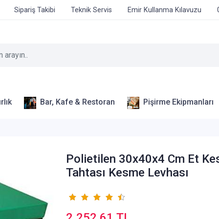
Sipariş Takibi
Teknik Servis
Emir Kullanma Kılavuzu
rlık
Bar, Kafe & Restoran
Pişirme Ekipmanları
Polietilen 30x40x4 Cm Et K
Tahtası Kesme Levhası
2.252,61 TL