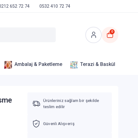
0212 652 72 74
0532 410 72 74
0
Ambalaj & Paketleme
Terazi & Baskül
esme
Ürünleriniz sağlam bir şekilde
teslim edilir
Güvenli Alışveriş