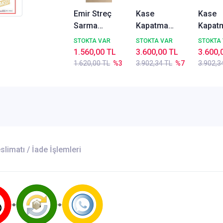
Emir Streç
Kase
Kase
Sarma
Kapatma
Kapat
Paketleme
Kalıbı 1 Gözlü
Kalıbı 
STOKTA VAR
STOKTA VAR
STOKTA
Makinası
Kalıp - 1
Kalıp -
1.560,00 TL
3.600,00 TL
3.600,
Yedek
Bölmeli Kalıp
Bölmel
1.620,00 TL
%3
3.902,34 TL
%7
3.902,3
Trafosu
227 x 178
227 x 
mm
mm
slimatı / İade İşlemleri