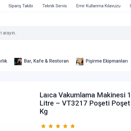
Sipariş Takibi
Teknik Servis
Emir Kullanma Kılavuzu
rlık
Bar, Kafe & Restoran
Pişirme Ekipmanları
Laıca Vakumlama Makinesi 
Litre – VT3217 Poşeti Poşe
Kg