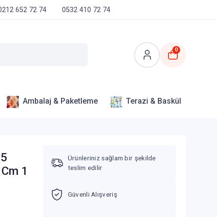
0212 652 72 74
0532 410 72 74
0
Ambalaj & Paketleme
Terazi & Baskül
15
Ürünleriniz sağlam bir şekilde
teslim edilir
t Cm 1
Güvenli Alışveriş