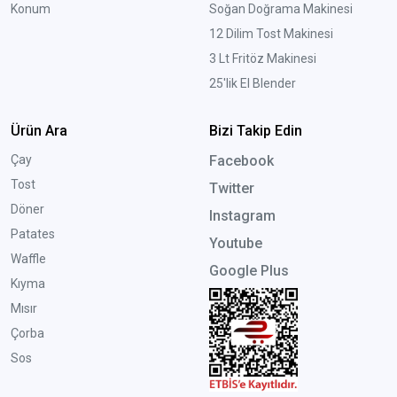
Konum
Soğan Doğrama Makinesi
12 Dilim Tost Makinesi
3 Lt Fritöz Makinesi
25'lik El Blender
Ürün Ara
Bizi Takip Edin
Çay
Facebook
Tost
Twitter
Döner
Instagram
Patates
Youtube
Waffle
Google Plus
Kıyma
Mısır
Çorba
Sos