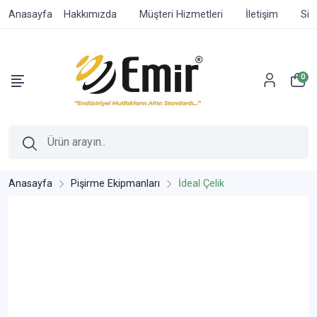
Anasayfa
Hakkımızda
Müşteri Hizmetleri
İletişim
Sip
0
Anasayfa
Pişirme Ekipmanları
İdeal Çelik