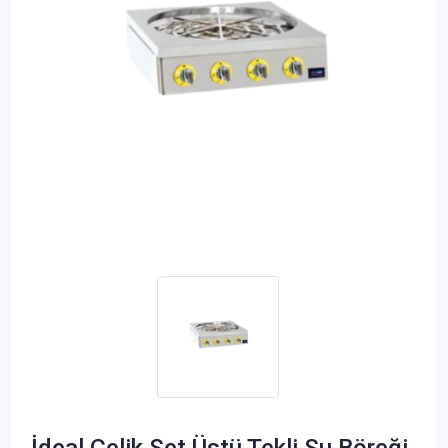
İdeal Çelik Set Üstü Tekli Su Böreği