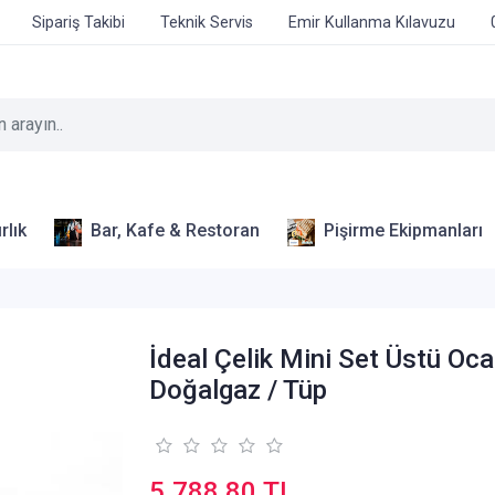
Sipariş Takibi
Teknik Servis
Emir Kullanma Kılavuzu
rlık
Bar, Kafe & Restoran
Pişirme Ekipmanları
İdeal Çelik Mini Set Üstü Oc
Doğalgaz / Tüp
5.788,80 TL