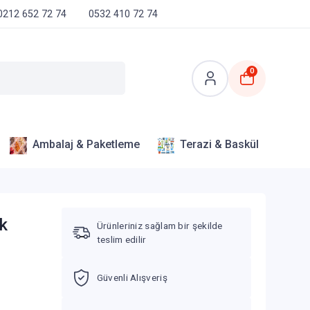
0212 652 72 74
0532 410 72 74
0
Ambalaj & Paketleme
Terazi & Baskül
ak
Ürünleriniz sağlam bir şekilde
teslim edilir
Güvenli Alışveriş