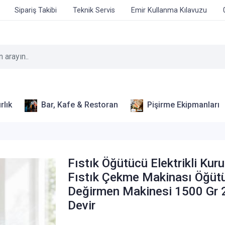
Sipariş Takibi
Teknik Servis
Emir Kullanma Kılavuzu
rlık
Bar, Kafe & Restoran
Pişirme Ekipmanları
Fıstık Öğütücü Elektrikli Kur
Fıstık Çekme Makinası Öğüt
Değirmen Makinesi 1500 Gr
Devir