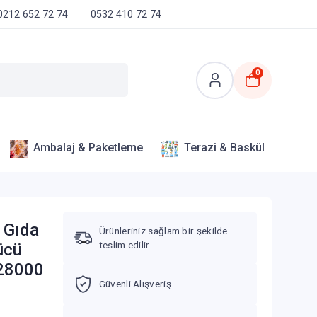
0212 652 72 74
0532 410 72 74
0
Ambalaj & Paketleme
Terazi & Baskül
u Gıda
Ürünleriniz sağlam bir şekilde
teslim edilir
ücü
 28000
Güvenli Alışveriş