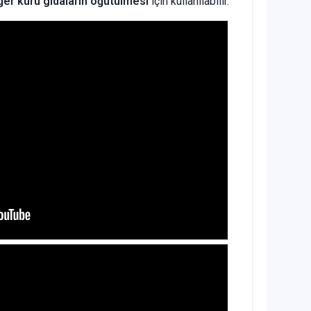
iğer kuru gıdaların öğütülmesi
için kullanılabilir.