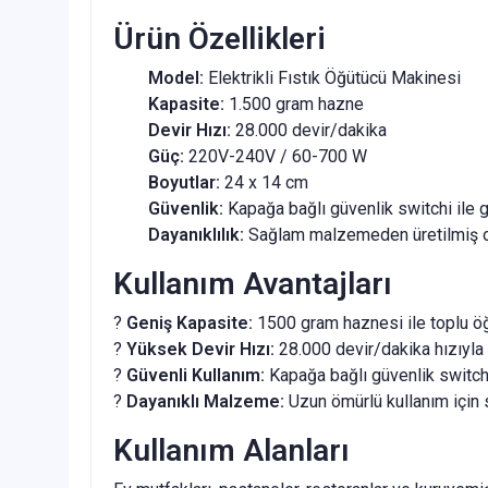
Ürün Özellikleri
Model:
Elektrikli Fıstık Öğütücü Makinesi
Kapasite:
1.500 gram hazne
Devir Hızı:
28.000 devir/dakika
Güç:
220V-240V / 60-700 W
Boyutlar:
24 x 14 cm
Güvenlik:
Kapağa bağlı güvenlik switchi ile g
Dayanıklılık:
Sağlam malzemeden üretilmiş ol
Kullanım Avantajları
?
Geniş Kapasite:
1500 gram haznesi ile toplu öğ
?
Yüksek Devir Hızı:
28.000 devir/dakika hızıyla f
?
Güvenli Kullanım:
Kapağa bağlı güvenlik switch
?
Dayanıklı Malzeme:
Uzun ömürlü kullanım için 
Kullanım Alanları