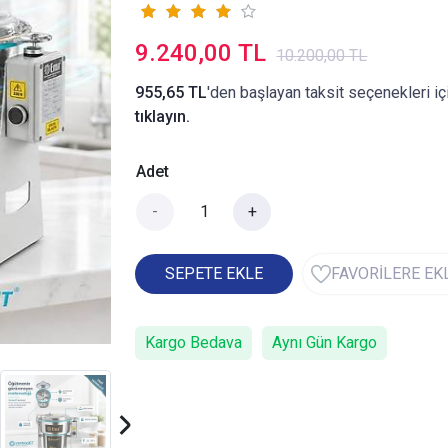
9.240,00 TL
10.200,00 TL
955,65 TL
'den başlayan taksit seçenekleri iç
tıklayın.
Adet
-
+
SEPETE EKLE
FAVORİLERE EK
Kargo Bedava
Aynı Gün Kargo