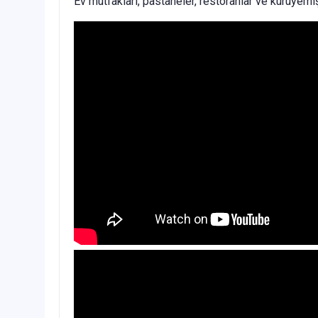
Ev mutfakları, pastaneler, restoranlar ve kuruyemişç