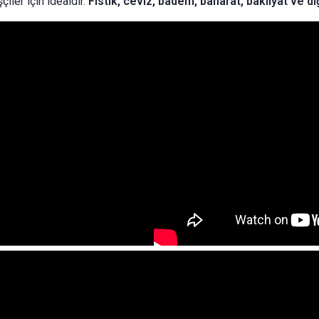
iler için idealdir.
Fıstık, ceviz, badem, baharat, bakliyat ve d